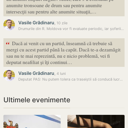
anumite tronsoane de drum sau pentru anumite
intersecții sau pentru alte anumite situații,…
Vasile Grădinaru
,
10 zile
Drumurile din R. Moldova vor fi evaluate periodic, iar șoferii vor…
“
Dacă ai venit cu un partid, înseamnă că trebuie să
mergi cu acest partid până la capăt. Dacă te-a dezamăgit
sau nu te mai reprezintă, nu e nicio problemă, vei fi
deputat neafiliat și îți continui…
Vasile Grădinaru
,
4 luni
Deputat PAS: Nu putem tolera ca traseiștii să conducă lucrurile în…
Ultimele evenimente