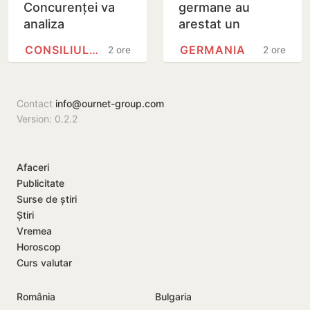
Concurenței va
germane au
analiza
arestat un
suplimentar
cetățean român
CONSILIUL CONCURENȚEI
GERMANIA
2 ore
2 ore
preluarea Honest
acuzat de spionaj
Company de
către Moldretail
Contact
info@ournet-group.com
Group
Version: 0.2.2
Afaceri
Publicitate
Surse de știri
Știri
Vremea
Horoscop
Curs valutar
România
Bulgaria