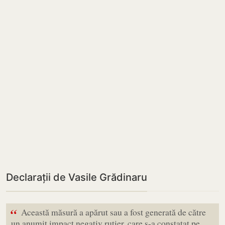
Declarații de Vasile Grădinaru
“
Această măsură a apărut sau a fost generată de către
un anumit impact negativ rutier, care s-a constatat pe