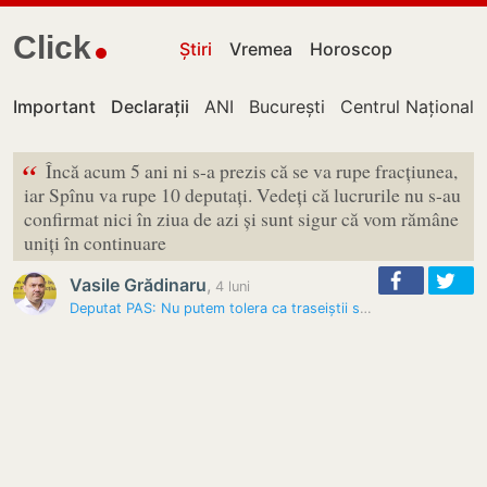
Click
Știri
Vremea
Horoscop
Important
Declarații
ANI
București
Centrul Național 
“
Încă acum 5 ani ni s-a prezis că se va rupe fracțiunea,
iar Spînu va rupe 10 deputați. Vedeți că lucrurile nu s-au
confirmat nici în ziua de azi și sunt sigur că vom rămâne
uniți în continuare
Vasile Grădinaru
,
4 luni
Deputat PAS: Nu putem tolera ca traseiștii să conducă lucrurile în…