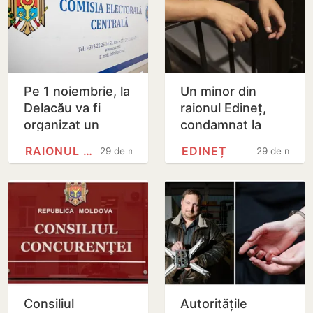
Pe 1 noiembrie, la
Un minor din
Delacău va fi
raionul Edineț,
organizat un
condamnat la
referendum local
patru ani de
RAIONUL ANENII NOI
EDINEȚ
29 de minute
29 de minut
privind
închisoare pentru
exploatarea
distribuirea
resurselor…
drogurilor
Consiliul
Autoritățile