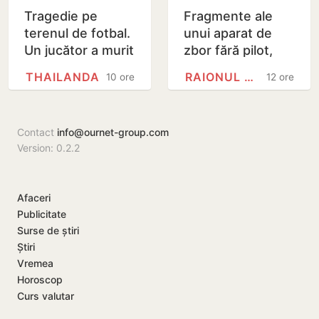
Tragedie pe
Fragmente ale
terenul de fotbal.
unui aparat de
Un jucător a murit
zbor fără pilot,
lovit de fulger
găsite la Cahul
THAILANDA
RAIONUL CAHUL
10 ore
12 ore
chiar în timpul
meciului
Contact
info@ournet-group.com
Version: 0.2.2
Afaceri
Publicitate
Surse de știri
Știri
Vremea
Horoscop
Curs valutar