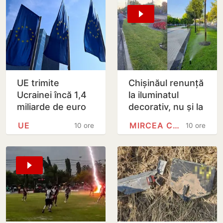
UE trimite
Chișinăul renunță
Ucrainei încă 1,4
la iluminatul
miliarde de euro
decorativ, nu și la
din dobânzile
cel stradal.
UE
MIRCEA CEL BĂTRÂN
10 ore
10 ore
generate de
Irigarea spațiilor
activele rusești
verzi nu va fi…
înghețate