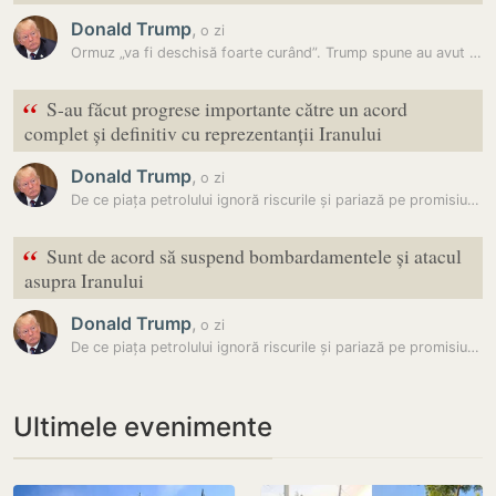
Donald Trump
,
o zi
Ormuz „va fi deschisă foarte curând”. Trump spune au avut loc…
“
S-au făcut progrese importante către un acord
complet și definitiv cu reprezentanții Iranului
Donald Trump
,
o zi
De ce piața petrolului ignoră riscurile și pariază pe promisiunile lui…
“
Sunt de acord să suspend bombardamentele și atacul
asupra Iranului
Donald Trump
,
o zi
De ce piața petrolului ignoră riscurile și pariază pe promisiunile lui…
Ultimele evenimente