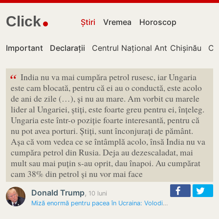
Click
Știri
Vremea
Horoscop
Important
Declarații
Centrul Național Anticorupție
Chișinău
Cu
“
India nu va mai cumpăra petrol rusesc, iar Ungaria
este cam blocată, pentru că ei au o conductă, este acolo
de ani de zile (…), și nu au mare. Am vorbit cu marele
lider al Ungariei, știți, este foarte greu pentru ei, înțeleg.
Ungaria este într-o poziție foarte interesantă, pentru că
nu pot avea porturi. Știți, sunt înconjurați de pământ.
Așa că vom vedea ce se întâmplă acolo, însă India nu va
cumpăra petrol din Rusia. Deja au dezescaladat, mai
mult sau mai puțin s-au oprit, dau înapoi. Au cumpărat
cam 38% din petrol și nu vor mai face
Donald Trump
,
10 luni
Miză enormă pentru pacea în Ucraina: Volodimir Zelenski - primit de…