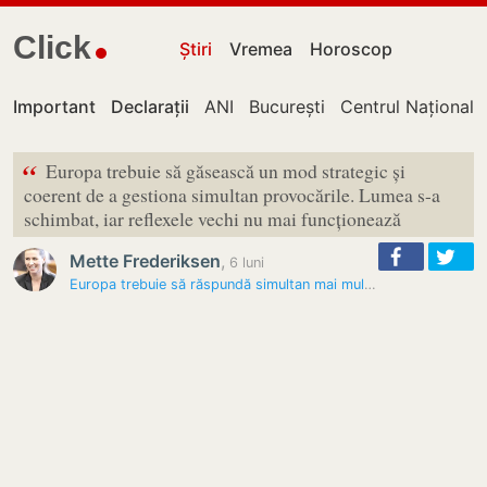
Click
Știri
Vremea
Horoscop
Important
Declarații
ANI
București
Centrul Național 
“
Europa trebuie să găsească un mod strategic și
coerent de a gestiona simultan provocările. Lumea s-a
schimbat, iar reflexele vechi nu mai funcționează
Mette Frederiksen
,
6 luni
Europa trebuie să răspundă simultan mai multor crize, avertizează…