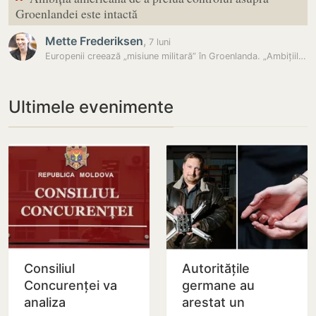
“
Groenlandei este intactă
Mette Frederiksen
,
7 luni
Europenii creează „misiune militară” în Groenlanda. „Ambițiile…
Ultimele evenimente
Consiliul
Autoritățile
Concurenței va
germane au
analiza
arestat un