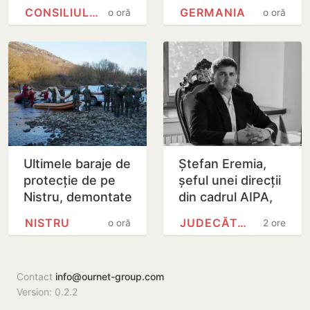
suplimentar
cetățean român
CONSILIUL CONCURENȚEI
GERMANIA
o oră
o oră
preluarea Honest
acuzat de spionaj
Company de
către Moldretail
Group
Ultimele baraje de
Ștefan Eremia,
protecție de pe
șeful unei direcții
Nistru, demontate
din cadrul AIPA,
după cinci luni de
acuzat de trafic
NISTRU
JUDECĂTORIA CHIȘINĂU
o oră
2 ore
intervenții
de influență, a
fost plasat în…
Contact
info@ournet-group.com
Version: 0.2.2