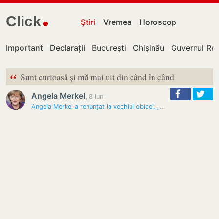
Click
Știri
Vremea
Horoscop
Important
Declarații
București
Chișinău
Guvernul Rep
“
Sunt curioasă și mă mai uit din când în când
Angela Merkel
,
8 luni
Angela Merkel a renunțat la vechiul obicei: „Asta devine, cumva,…