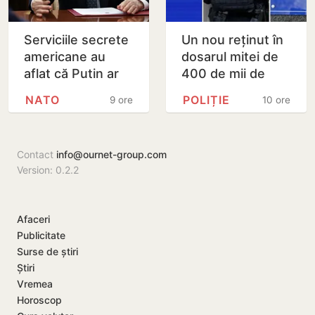
Serviciile secrete
Un nou reținut în
americane au
dosarul mitei de
aflat că Putin ar
400 de mii de
putea testa NATO
dolari. Ar fi
NATO
POLIȚIE
9 ore
10 ore
cu un atac chiar în
facilitat transferul
această…
a 60 de mii de…
Contact
info@ournet-group.com
Version: 0.2.2
Afaceri
Publicitate
Surse de știri
Știri
Vremea
Horoscop