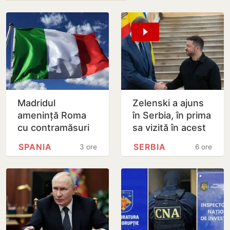
Madridul
Zelenski a ajuns
amenință Roma
în Serbia, în prima
cu contramăsuri
sa vizită în acest
dacă Italia nu
stat aliat
SPANIA
SERBIA
3 ore
6 ore
renunță la
tradițional al
controalele la
Rusiei după 2022
frontieră pentru…