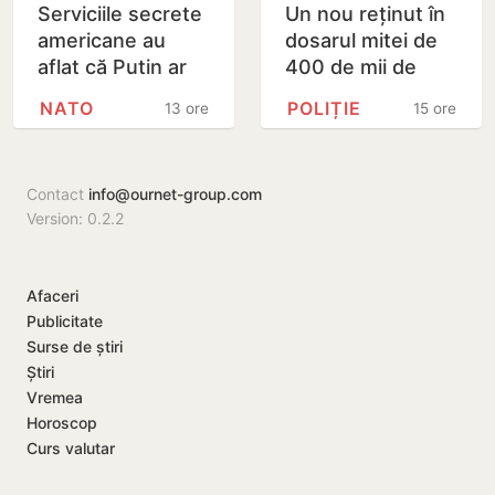
Serviciile secrete
Un nou reținut în
americane au
dosarul mitei de
aflat că Putin ar
400 de mii de
putea testa NATO
dolari. Ar fi
NATO
POLIȚIE
13 ore
15 ore
cu un atac chiar în
facilitat transferul
această…
a 60 de mii de…
Contact
info@ournet-group.com
Version: 0.2.2
Afaceri
Publicitate
Surse de știri
Știri
Vremea
Horoscop
Curs valutar