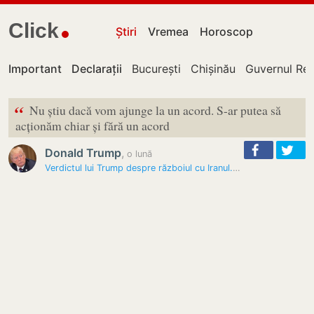
Click
Știri
Vremea
Horoscop
Important
Declarații
București
Chișinău
Guvernul Rep
“
Nu știu dacă vom ajunge la un acord. S-ar putea să
acționăm chiar și fără un acord
Donald Trump
,
o lună
Verdictul lui Trump despre războiul cu Iranul. „Eu sunt pe primul loc…