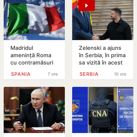
Madridul
Zelenski a ajuns
amenință Roma
în Serbia, în prima
cu contramăsuri
sa vizită în acest
dacă Italia nu
stat aliat
SPANIA
SERBIA
7 ore
10 ore
renunță la
tradițional al
controalele la
Rusiei după 2022
frontieră pentru…