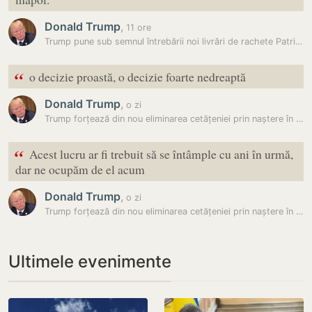
Donald Trump
,
11 ore
Trump pune sub semnul întrebării noi livrări de rachete Patriot pentru…
“
o decizie proastă, o decizie foarte nedreaptă
Donald Trump
,
o zi
Trump forțează din nou eliminarea cetățeniei prin naștere în SUA: A…
“
Acest lucru ar fi trebuit să se întâmple cu ani în urmă,
dar ne ocupăm de el acum
Donald Trump
,
o zi
Trump forțează din nou eliminarea cetățeniei prin naștere în SUA: A…
Ultimele evenimente