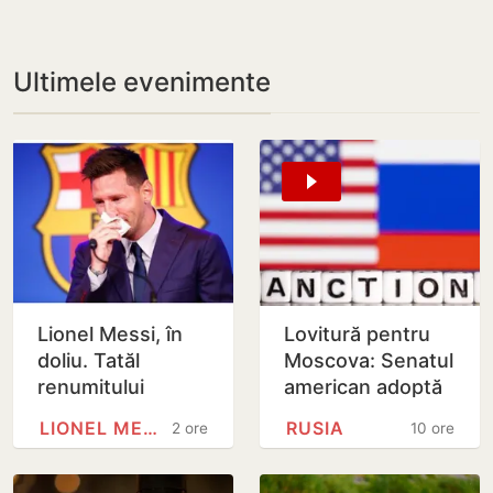
Ultimele evenimente
Lionel Messi, în
Lovitură pentru
doliu. Tatăl
Moscova: Senatul
renumitului
american adoptă
fotbalist a
noi sancțiuni dure
LIONEL MESSI
RUSIA
2 ore
10 ore
decedat
împotriva Rusiei