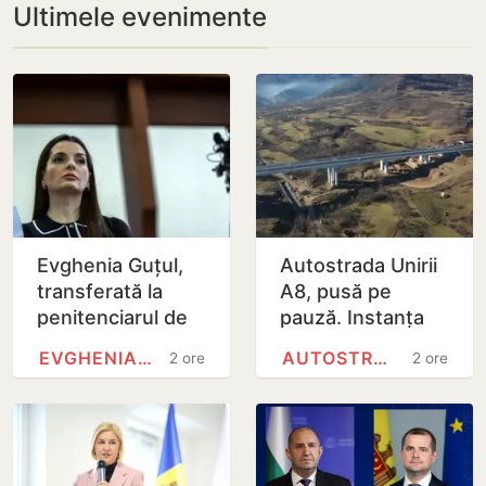
Ultimele evenimente
Evghenia Guțul,
Autostrada Unirii
transferată la
A8, pusă pe
penitenciarul de
pauză. Instanța
femei de la Rusca
de la București a
EVGHENIA GUȚUL
AUTOSTRADA A8 (ROMÂNIA)
2 ore
2 ore
suspendat
contractul