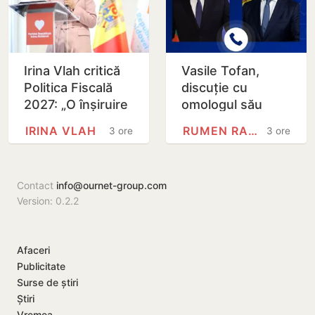
Irina Vlah critică
Vasile Tofan,
Politica Fiscală
discuție cu
2027: „O înșiruire
omologul său
de intenții nobile,
bulgar: Integrarea
IRINA VLAH
RUMEN RADEV
3 ore
3 ore
realizată pe
europeană și
seama…
energia, printre
principalele…
Contact
info@ournet-group.com
Version: 0.2.2
Afaceri
Publicitate
Surse de știri
Știri
Vremea