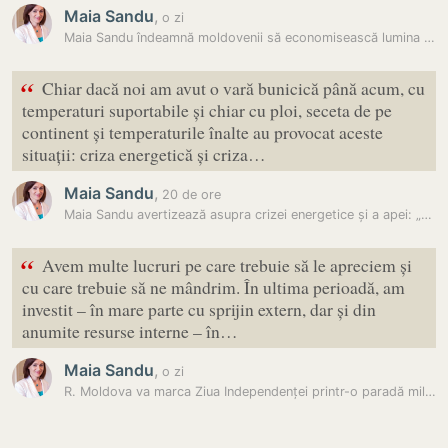
Maia Sandu
,
o zi
Maia Sandu îndeamnă moldovenii să economisească lumina și apa:…
“
Chiar dacă noi am avut o vară bunicică până acum, cu
temperaturi suportabile și chiar cu ploi, seceta de pe
continent și temperaturile înalte au provocat aceste
situații: criza energetică și criza…
Maia Sandu
,
20 de ore
Maia Sandu avertizează asupra crizei energetice și a apei: „Nu există…
“
Avem multe lucruri pe care trebuie să le apreciem și
cu care trebuie să ne mândrim. În ultima perioadă, am
investit – în mare parte cu sprijin extern, dar și din
anumite resurse interne – în…
Maia Sandu
,
o zi
R. Moldova va marca Ziua Independenței printr-o paradă militară…