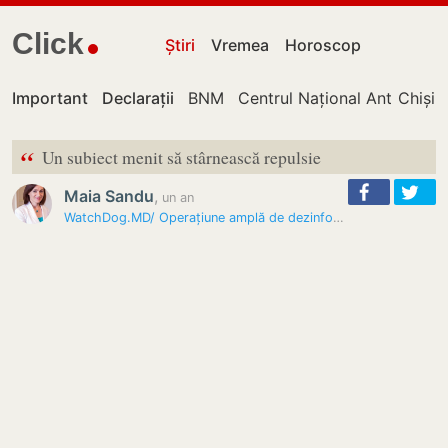
Click
Știri
Vremea
Horoscop
Important
Declarații
BNM
Centrul Național Anticorupț
Chișin
“
Un subiect menit să stârnească repulsie
Maia Sandu
,
un an
WatchDog.MD/ Operațiune amplă de dezinformare cu țintă directă asupra…