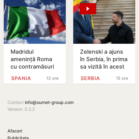
Artificială din…
ambasador în
Republica…
Madridul
Zelenski a ajuns
amenință Roma
în Serbia, în prima
cu contramăsuri
sa vizită în acest
dacă Italia nu
stat aliat
SPANIA
SERBIA
13 ore
15 ore
renunță la
tradițional al
controalele la
Rusiei după 2022
frontieră pentru…
Contact
info@ournet-group.com
Version: 0.2.2
Afaceri
Publicitate