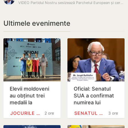
VIDEO Partidul Nostru sesizează Parchetul European și cere…
Ultimele evenimente
Elevii moldoveni
Oficial: Senatul
au obținut trei
SUA a confirmat
medalii la
numirea lui
Olimpiada
Joseph
JOCURILE OLIMPICE
SENATUL SUA
2 ore
3 ore
Internațională de
Burkhalter în
Inteligență
funcția de