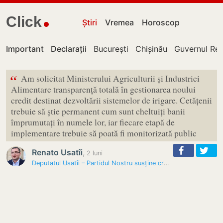
Click
Știri
Vremea
Horoscop
Important
Declarații
București
Chișinău
Guvernul Rep
“
Am solicitat Ministerului Agriculturii și Industriei
Alimentare transparență totală în gestionarea noului
credit destinat dezvoltării sistemelor de irigare. Cetățenii
trebuie să știe permanent cum sunt cheltuiți banii
împrumutați în numele lor, iar fiecare etapă de
implementare trebuie să poată fi monitorizată public
Renato Usatîi
,
2 luni
Deputatul Usatîi – Partidul Nostru susține creditele pentru…