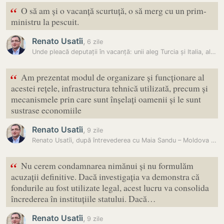
“
O să am și o vacanță scurtuță, o să merg cu un prim-
ministru la pescuit.
Renato Usatîi
,
6 zile
Unde pleacă deputații în vacanță: unii aleg Turcia și Italia, alții…
“
Am prezentat modul de organizare și funcționare al
acestei rețele, infrastructura tehnică utilizată, precum și
mecanismele prin care sunt înșelați oamenii și le sunt
sustrase economiile
Renato Usatîi
,
9 zile
Renato Usatîi, după întrevederea cu Maia Sandu – Moldova are nevoie de…
“
Nu cerem condamnarea nimănui și nu formulăm
acuzații definitive. Dacă investigația va demonstra că
fondurile au fost utilizate legal, acest lucru va consolida
încrederea în instituțiile statului. Dacă…
Renato Usatîi
,
9 zile