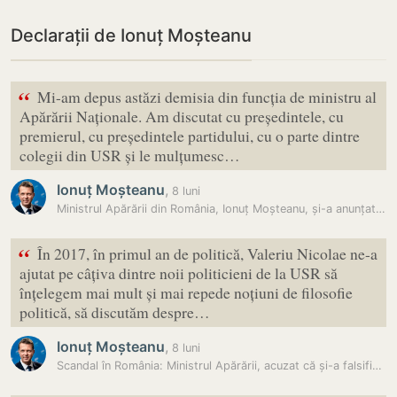
Declarații de Ionuț Moșteanu
“
Mi-am depus astăzi demisia din funcția de ministru al
Apărării Naționale. Am discutat cu președintele, cu
premierul, cu președintele partidului, cu o parte dintre
colegii din USR și le mulțumesc…
Ionuț Moșteanu
,
8 luni
Ministrul Apărării din România, Ionuț Moșteanu, și-a anunțat…
“
În 2017, în primul an de politică, Valeriu Nicolae ne-a
ajutat pe câțiva dintre noii politicieni de la USR să
înțelegem mai mult și mai repede noțiuni de filosofie
politică, să discutăm despre…
Ionuț Moșteanu
,
8 luni
Scandal în România: Ministrul Apărării, acuzat că și-a falsificat…