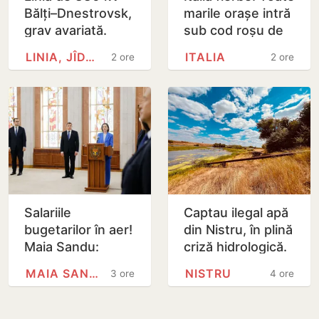
Bălți–Dnestrovsk,
marile orașe intră
grav avariată.
sub cod roșu de
Restabilirea ar
caniculă
LINIA, JÎDACIV
ITALIA
2 ore
2 ore
putea dura peste
7 zile
Salariile
Captau ilegal apă
bugetarilor în aer!
din Nistru, în plină
Maia Sandu:
criză hidrologică.
Majorările din 1
Doi locuitori din
MAIA SANDU
NISTRU
3 ore
4 ore
septembrie ar
Criuleni, amendați
putea fi amânate