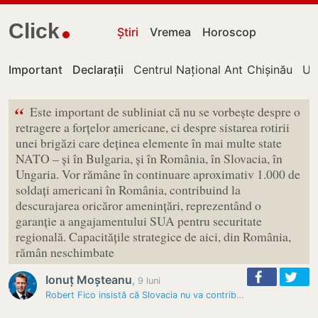
Click
Știri
Vremea
Horoscop
Important
Declarații
Centrul Național Anticorupție
Chișinău
UT
“
Este important de subliniat că nu se vorbește despre o
retragere a forțelor americane, ci despre sistarea rotirii
unei brigăzi care deținea elemente în mai multe state
NATO – și în Bulgaria, și în România, în Slovacia, în
Ungaria. Vor rămâne în continuare aproximativ 1.000 de
soldați americani în România, contribuind la
descurajarea oricăror amenințări, reprezentând o
garanție a angajamentului SUA pentru securitate
regională. Capacitățile strategice de aici, din România,
rămân neschimbate
Ionuț Moșteanu
,
9 luni
Robert Fico insistă că Slovacia nu va contribui cu „nici măcar…