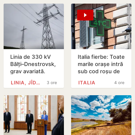
Linia de 330 kV
Italia fierbe: Toate
Bălți–Dnestrovsk,
marile orașe intră
grav avariată.
sub cod roșu de
Restabilirea ar
caniculă
LINIA, JÎDACIV
ITALIA
3 ore
4 ore
putea dura peste
7 zile