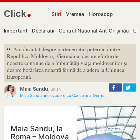
Click
Știri
Vremea
Horoscop
Important
Declarații
Centrul Național Anticorupție
Chișinău
UT
“
Am discutat despre parteneriatul puternic dintre
Republica Moldova și Germania, despre eforturile
noastre continue de a îmbunătăți viața moldovenilor și
despre hotărârea noastră fermă de a adera la Uniunea
Europeană
Maia Sandu
,
un an
Maia Sandu, întrevedere cu Cancelarul Germaniei: „Am discutat despre…
Maia Sandu, la
Roma – Moldova