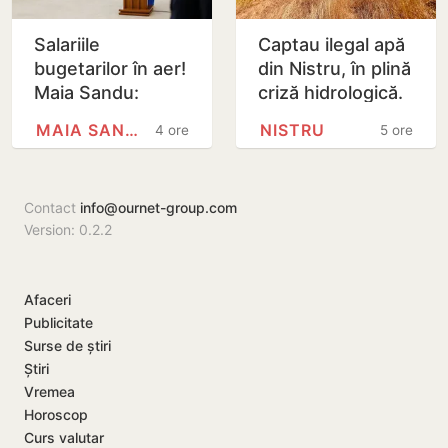
Salariile
Captau ilegal apă
bugetarilor în aer!
din Nistru, în plină
Maia Sandu:
criză hidrologică.
Majorările din 1
Doi locuitori din
MAIA SANDU
NISTRU
4 ore
5 ore
septembrie ar
Criuleni, amendați
putea fi amânate
Contact
info@ournet-group.com
Version: 0.2.2
Afaceri
Publicitate
Surse de știri
Știri
Vremea
Horoscop
Curs valutar