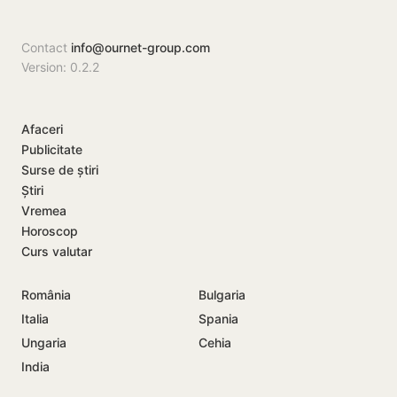
această…
a 60 de mii de…
Contact
info@ournet-group.com
Version: 0.2.2
Afaceri
Publicitate
Surse de știri
Știri
Vremea
Horoscop
Curs valutar
România
Bulgaria
Italia
Spania
Ungaria
Cehia
India