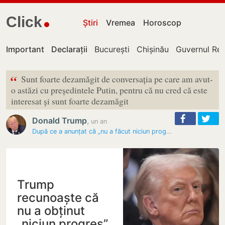
Click
Știri
Vremea
Horoscop
Important
Declarații
București
Chișinău
Guvernul Rep
“
Sunt foarte dezamăgit de conversația pe care am avut-
o astăzi cu președintele Putin, pentru că nu cred că este
interesat și sunt foarte dezamăgit
Donald Trump
,
un an
După ce a anunțat că „nu a făcut niciun progres” în discuția cu…
Trump
recunoaște că
nu a obținut
„niciun progres”