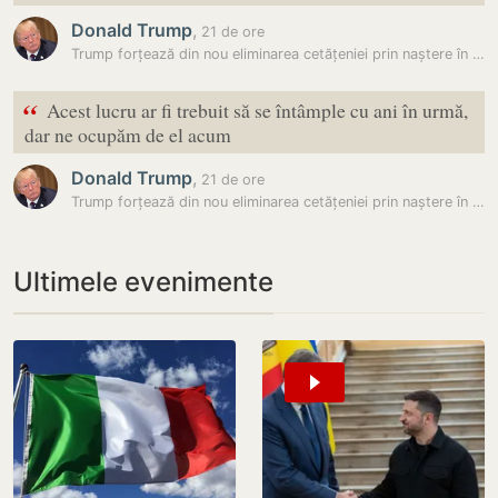
Donald Trump
,
21 de ore
Trump forțează din nou eliminarea cetățeniei prin naștere în SUA: A…
“
Acest lucru ar fi trebuit să se întâmple cu ani în urmă,
dar ne ocupăm de el acum
Donald Trump
,
21 de ore
Trump forțează din nou eliminarea cetățeniei prin naștere în SUA: A…
Ultimele evenimente