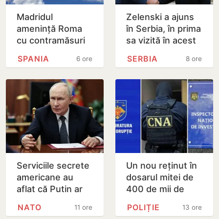
Madridul
Zelenski a ajuns
amenință Roma
în Serbia, în prima
cu contramăsuri
sa vizită în acest
dacă Italia nu
stat aliat
SPANIA
SERBIA
6 ore
8 ore
renunță la
tradițional al
controalele la
Rusiei după 2022
frontieră pentru…
Serviciile secrete
Un nou reținut în
americane au
dosarul mitei de
aflat că Putin ar
400 de mii de
putea testa NATO
dolari. Ar fi
NATO
POLIȚIE
11 ore
13 ore
cu un atac chiar în
facilitat transferul