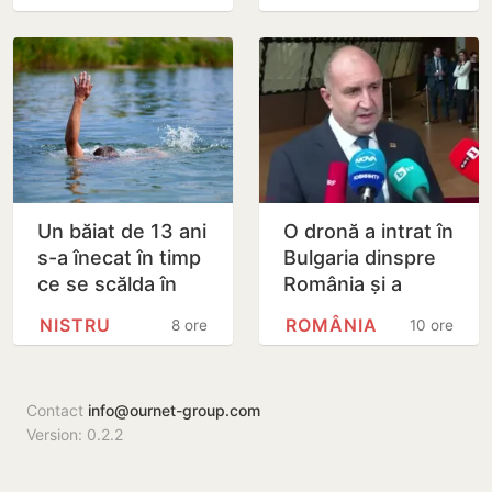
împotriva Rusiei
de vârfe vârf
Un băiat de 13 ani
O dronă a intrat în
s-a înecat în timp
Bulgaria dinspre
ce se scălda în
România și a
Nistru, pe o plajă
explodat în
NISTRU
ROMÂNIA
8 ore
10 ore
neautorizată din
apropierea unui
Bender
gazoduct
Contact
info@ournet-group.com
Version: 0.2.2