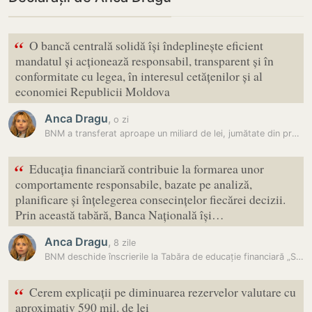
“
O bancă centrală solidă își îndeplinește eficient
mandatul și acționează responsabil, transparent și în
conformitate cu legea, în interesul cetățenilor și al
economiei Republicii Moldova
Anca Dragu
,
o zi
BNM a transferat aproape un miliard de lei, jumătate din profitul pe…
“
Educația financiară contribuie la formarea unor
comportamente responsabile, bazate pe analiză,
planificare și înțelegerea consecințelor fiecărei decizii.
Prin această tabără, Banca Națională își…
Anca Dragu
,
8 zile
BNM deschide înscrierile la Tabăra de educație financiară „Sensul…
“
Cerem explicații pe diminuarea rezervelor valutare cu
aproximativ 590 mil. de lei