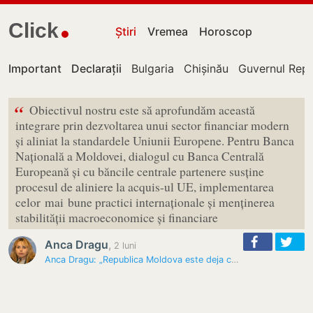
Click
Știri
Vremea
Horoscop
Important
Declarații
Bulgaria
Chișinău
Guvernul Repu
“
Obiectivul nostru este să aprofundăm această
integrare prin dezvoltarea unui sector financiar modern
și aliniat la standardele Uniunii Europene. Pentru Banca
Națională a Moldovei, dialogul cu Banca Centrală
Europeană și cu băncile centrale partenere susține
procesul de aliniere la acquis-ul UE, implementarea
celor mai bune practici internaționale și menținerea
stabilității macroeconomice și financiare
Anca Dragu
,
2 luni
Anca Dragu: „Republica Moldova este deja conectată la arhitectura…