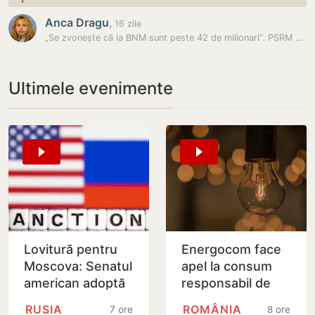
Anca Dragu
,
16 zile
„Se zvonește că la BNM sunt peste 42 de milionari”. PSRM a cerut…
Ultimele evenimente
Lovitură pentru
Energocom face
Moscova: Senatul
apel la consum
american adoptă
responsabil de
noi sancțiuni dure
energie în orele
RUSIA
ROMÂNIA
7 ore
8 ore