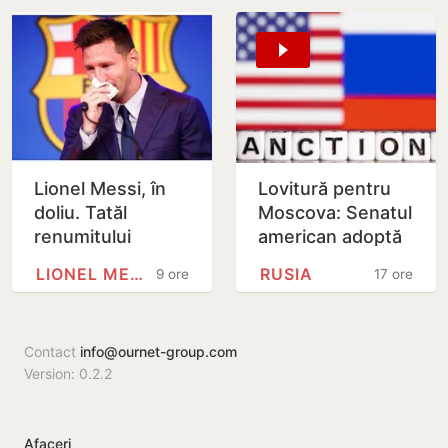
Lionel Messi, în
Lovitură pentru
doliu. Tatăl
Moscova: Senatul
renumitului
american adoptă
fotbalist a
noi sancțiuni dure
LIONEL MESSI
RUSIA
9 ore
17 ore
decedat
împotriva Rusiei
Contact
info@ournet-group.com
Version: 0.2.2
Afaceri