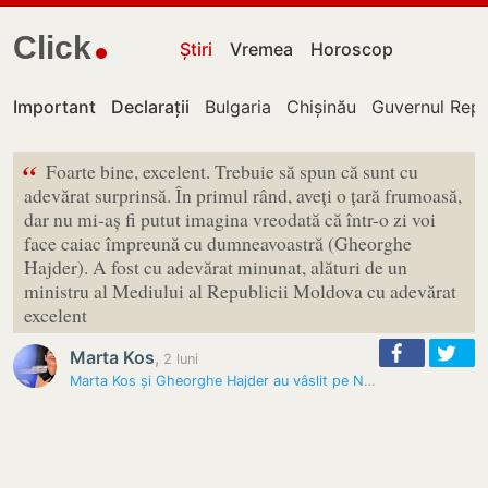
Click
Știri
Vremea
Horoscop
Important
Declarații
Bulgaria
Chișinău
Guvernul Repu
“
Foarte bine, excelent. Trebuie să spun că sunt cu
adevărat surprinsă. În primul rând, aveți o țară frumoasă,
dar nu mi-aș fi putut imagina vreodată că într-o zi voi
face caiac împreună cu dumneavoastră (Gheorghe
Hajder). A fost cu adevărat minunat, alături de un
ministru al Mediului al Republicii Moldova cu adevărat
excelent
Marta Kos
,
2 luni
Marta Kos și Gheorghe Hajder au vâslit pe Nistru: Comisarul european a…