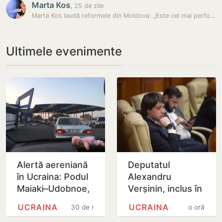
Marta Kos
,
25 de zile
Marta Kos laudă reformele din Moldova: „Este cel mai performant elev…
Ultimele evenimente
Alertă aereniană
Deputatul
în Ucraina: Podul
Alexandru
Maiaki–Udobnoe,
Verșinin, inclus în
închis temporar
baza de date
UCRAINA
UCRAINA
30 de minute
o oră
‘Mirotvoreț’