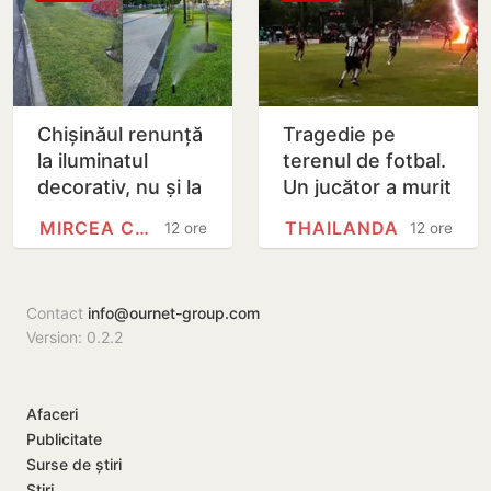
Chișinăul renunță
Tragedie pe
la iluminatul
terenul de fotbal.
decorativ, nu și la
Un jucător a murit
cel stradal.
lovit de fulger
MIRCEA CEL BĂTRÂN
THAILANDA
12 ore
12 ore
Irigarea spațiilor
chiar în timpul
verzi nu va fi…
meciului
Contact
info@ournet-group.com
Version: 0.2.2
Afaceri
Publicitate
Surse de știri
Știri