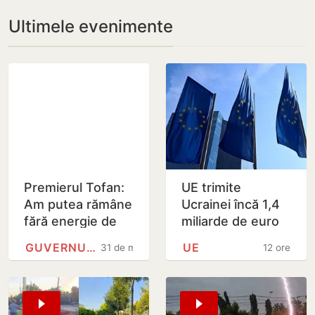
Ultimele evenimente
Premierul Tofan:
UE trimite
Am putea rămâne
Ucrainei încă 1,4
fără energie de
miliarde de euro
avarie
din dobânzile
GUVERNUL REPUBLICII MOLDOVA
UE
31 de minute
12 ore
generate de
activele rusești
înghețate