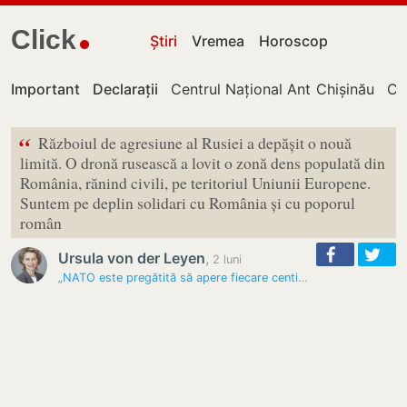
Click
Știri
Vremea
Horoscop
Important
Declarații
Centrul Național Anticorupție
Chișinău
Cu
“
Războiul de agresiune al Rusiei a depășit o nouă
limită. O dronă rusească a lovit o zonă dens populată din
România, rănind civili, pe teritoriul Uniunii Europene.
Suntem pe deplin solidari cu România și cu poporul
român
Ursula von der Leyen
,
2 luni
„NATO este pregătită să apere fiecare centimetru de teritoriu aliat”:…