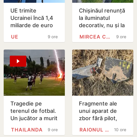
UE trimite
Chișinăul renunță
Ucrainei încă 1,4
la iluminatul
miliarde de euro
decorativ, nu și la
din dobânzile
cel stradal.
UE
MIRCEA CEL BĂTRÂN
9 ore
9 ore
generate de
Irigarea spațiilor
activele rusești
verzi nu va fi…
înghețate
Tragedie pe
Fragmente ale
terenul de fotbal.
unui aparat de
Un jucător a murit
zbor fără pilot,
lovit de fulger
găsite la Cahul
THAILANDA
RAIONUL CAHUL
9 ore
10 ore
chiar în timpul