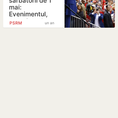
sărbătorii de 1
mai:
Evenimentul,
organizat de…
PSRM
un an