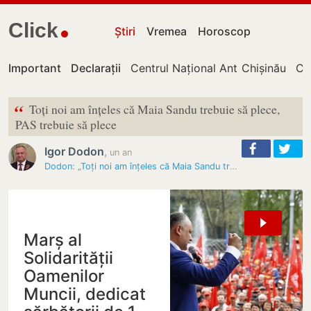
Click
Știri
Vremea
Horoscop
Important
Declarații
Centrul Național Anticorupție
Chișinău
Cu
“
Toți noi am înțeles că Maia Sandu trebuie să plece,
PAS trebuie să plece
Igor Dodon
,
un an
Dodon: „Toți noi am înțeles că Maia Sandu trebuie să plece, PAS…
Marș al
Solidarității
Oamenilor
Muncii, dedicat