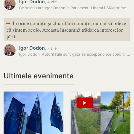
Igor Dodon
,
4 zile
Ce salariu are Igor Dodon în Parlament: Liderul PSRM primește de…
“
În orice condiții și chiar fără condiții, numai să bifeze
că sîntem acolo. Aceasta înseamnă trădarea intereselor
țării
Igor Dodon
,
7 zile
Igor Dodon: Autoritățile sunt gata să accepte orice condiții în numele…
Ultimele evenimente