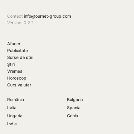
meciului
Contact
info@ournet-group.com
Version: 0.2.2
Afaceri
Publicitate
Surse de știri
Știri
Vremea
Horoscop
Curs valutar
România
Bulgaria
Italia
Spania
Ungaria
Cehia
India