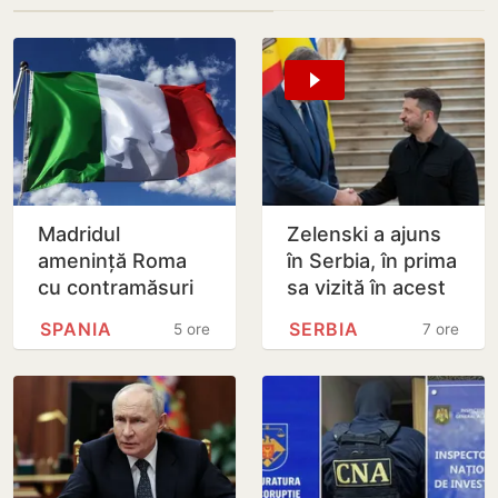
Madridul
Zelenski a ajuns
amenință Roma
în Serbia, în prima
cu contramăsuri
sa vizită în acest
dacă Italia nu
stat aliat
SPANIA
SERBIA
5 ore
7 ore
renunță la
tradițional al
controalele la
Rusiei după 2022
frontieră pentru…