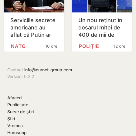
Serviciile secrete
Un nou reținut în
americane au
dosarul mitei de
aflat că Putin ar
400 de mii de
putea testa NATO
dolari. Ar fi
NATO
POLIȚIE
10 ore
12 ore
cu un atac chiar în
facilitat transferul
această…
a 60 de mii de…
Contact
info@ournet-group.com
Version: 0.2.2
Afaceri
Publicitate
Surse de știri
Știri
Vremea
Horoscop