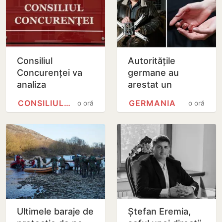
Consiliul
Autoritățile
Concurenței va
germane au
analiza
arestat un
suplimentar
cetățean român
CONSILIUL CONCURENȚEI
GERMANIA
o oră
o oră
preluarea Honest
acuzat de spionaj
Company de
către Moldretail
Group
Ultimele baraje de
Ștefan Eremia,