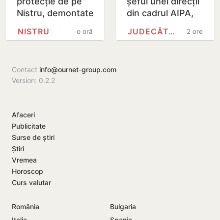
protecție de pe
șeful unei direcții
Nistru, demontate
din cadrul AIPA,
după cinci luni de
acuzat de trafic
NISTRU
JUDECĂTORIA CHIȘINĂU
o oră
2 ore
intervenții
de influență, a
fost plasat în…
Contact
info@ournet-group.com
Version: 0.2.2
Afaceri
Publicitate
Surse de știri
Știri
Vremea
Horoscop
Curs valutar
România
Bulgaria
Italia
Spania