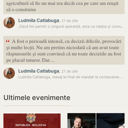
agricultură să fie nu mai rea decât cea pe care am reușit
să o construim
Ludmila Catlabuga
,
21 de zile
„Dacă îmi permit o singură speranță, este ca relația și comunicarea…
“
A fost o perioadă intensă, cu decizii dificile, provocări
și multe lecții. Nu am pretins niciodată că am avut toate
răspunsurile și sunt convinsă că nu toate deciziile au fost
pe placul tuturor. Dar…
Ludmila Catlabuga
,
21 de zile
Ludmila Catlabuga, mesaj la final de mandat la conducerea Ministerului…
Ultimele evenimente