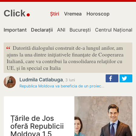
Click
Știri
Vremea
Horoscop
Important
Declarații
ANI
București
Centrul Național 
“
Datorită dialogului construit de-a lungul anilor, am
ajuns la una dintre inițiativele finanțate de Cooperarea
Italiană, care va contribui la consolidarea relațiilor cu
UE, și în special cu Italia
Ludmila Catlabuga
,
3 luni
Republica Moldova va beneficia de un proiect de 4 milioane de euro…
Țările de Jos
oferă Republicii
Moldova 1,5