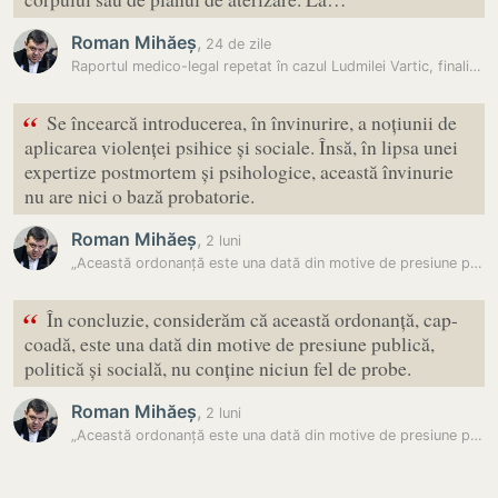
Roman Mihăeș
,
24 de zile
Raportul medico-legal repetat în cazul Ludmilei Vartic, finalizat:…
“
Se încearcă introducerea, în învinurire, a noțiunii de
aplicarea violenței psihice și sociale. Însă, în lipsa unei
expertize postmortem și psihologice, această învinurie
nu are nici o bază probatorie.
Roman Mihăeș
,
2 luni
„Această ordonanță este una dată din motive de presiune publică”:…
“
În concluzie, considerăm că această ordonanță, cap-
coadă, este una dată din motive de presiune publică,
politică și socială, nu conține niciun fel de probe.
Roman Mihăeș
,
2 luni
„Această ordonanță este una dată din motive de presiune publică”:…