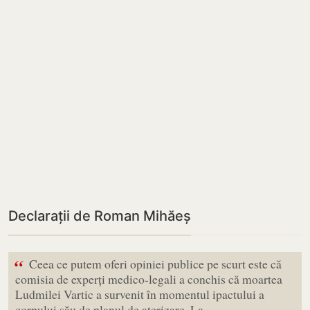
Declarații de Roman Mihăeș
“
Ceea ce putem oferi opiniei publice pe scurt este că
comisia de experți medico-legali a conchis că moartea
Ludmilei Vartic a survenit în momentul ipactului a
corpului său de planul de aterizare. La…