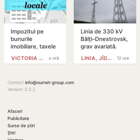
Impozitul pe
Linia de 330 kV
bunurile
Bălți–Dnestrovsk,
imobiliare, taxele
grav avariată.
locale și taxele
Restabilirea ar
VICTORIA BELOUS
LINIA, JÎDACIV
o oră
12 ore
rutiere.
putea dura peste
Modificările
7 zile
prezentate de…
Contact
info@ournet-group.com
Version: 0.2.2
Afaceri
Publicitate
Surse de știri
Știri
Vremea