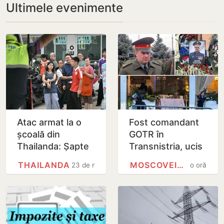
Ultimele evenimente
Atac armat la o
Fost comandant
școală din
GOTR în
Thailanda: Șapte
Transnistria, ucis
morți și 15 răniți
în explozia unui
THAILANDA
MOSCOVEI, CAHUL
23 de minute
o oră
după ce un elev
restaurant la
de 14 ani a
Moscova
deschis…