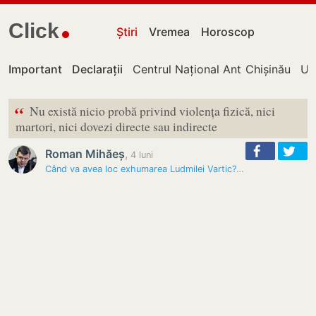
Click
Știri
Vremea
Horoscop
Important
Declarații
Centrul Național Anticorupție
Chișinău
UT
“
Nu există nicio probă privind violența fizică, nici
martori, nici dovezi directe sau indirecte
Roman Mihăeș
,
4 luni
Când va avea loc exhumarea Ludmilei Vartic? Autoritățile vor implica…