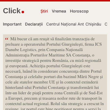
Click
Știri
Vremea
Horoscop
Important
Declarații
Centrul Național Anticorupție
Chișinău
Cu
“
Mă bucur că am reușit să finalizăm tranzacția de
preluare a operatorului Portului Giurgiulești, firma ICS
Danube Logistics, prin Compania Națională
Administrația Porturilor Maritime SA Constanța, o
investiție strategică pentru România, cu miză regională
și europeană. Achiziția portului Giurgiulești este
necesară, luând în considerare concurența dintre Portul
Constanța și celelalte porturi din bazinul Mării Negre și
cele ale statelor membre UE și în contextul extinderii
hinterland-ului Portului Constanța și transformării lui
într-un lider de piață pentru zona Centrală și de Sud-Est
a Europei, precum și trasarea noilor rute de transport în
contextul actual regional. Rolul său strategic a crescut în
regiune, iar portul este bine poziționat pentru a servi la