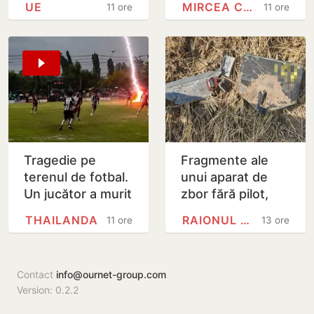
UE
MIRCEA CEL BĂTRÂN
11 ore
11 ore
generate de
Irigarea spațiilor
activele rusești
verzi nu va fi…
înghețate
Tragedie pe
Fragmente ale
terenul de fotbal.
unui aparat de
Un jucător a murit
zbor fără pilot,
lovit de fulger
găsite la Cahul
THAILANDA
RAIONUL CAHUL
11 ore
13 ore
chiar în timpul
meciului
Contact
info@ournet-group.com
Version: 0.2.2