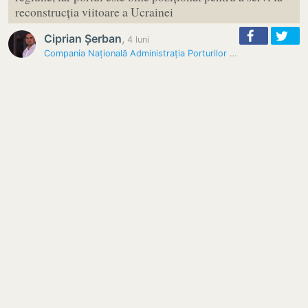
reconstrucția viitoare a Ucrainei
Ciprian Șerban
,
4 luni
Compania Națională Administrația Porturilor Maritime SA Constanța a…