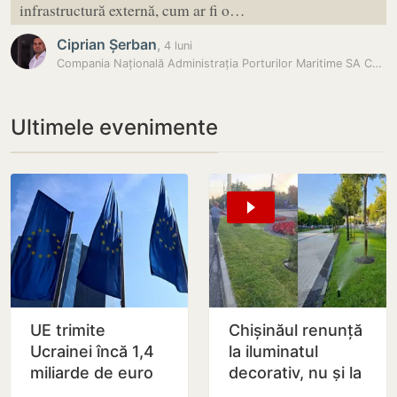
infrastructură externă, cum ar fi o…
Ciprian Șerban
,
4 luni
Compania Națională Administrația Porturilor Maritime SA Constanța a…
Ultimele evenimente
UE trimite
Chișinăul renunță
Ucrainei încă 1,4
la iluminatul
miliarde de euro
decorativ, nu și la
din dobânzile
cel stradal.