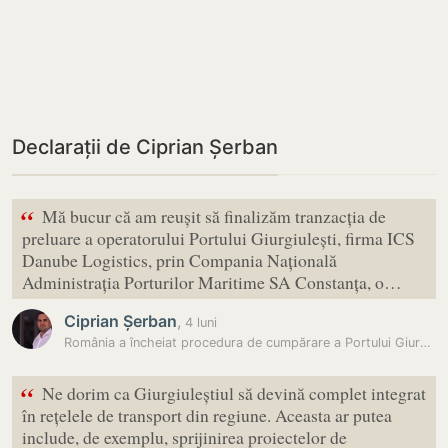
Declarații de Ciprian Șerban
“
Mă bucur că am reușit să finalizăm tranzacția de
preluare a operatorului Portului Giurgiulești, firma ICS
Danube Logistics, prin Compania Națională
Administrația Porturilor Maritime SA Constanța, o…
Ciprian Șerban
,
4 luni
România a încheiat procedura de cumpărare a Portului Giurgiulești din…
“
Ne dorim ca Giurgiuleștiul să devină complet integrat
în rețelele de transport din regiune. Aceasta ar putea
include, de exemplu, sprijinirea proiectelor de