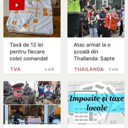
Taxă de 12 lei
Atac armat la o
pentru fiecare
școală din
colet comandat
Thailanda: Șapte
de pe platformele
morți și 15 răniți
TVA
THAILANDA
o oră
2 ore
internaționale
după ce un elev
de 14 ani a
deschis…