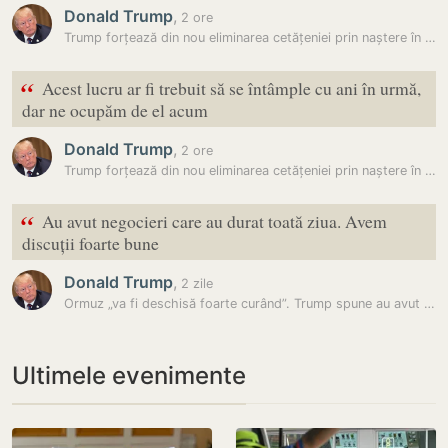
Donald Trump
,
2 ore
Trump forțează din nou eliminarea cetățeniei prin naștere în SUA: A…
“
Acest lucru ar fi trebuit să se întâmple cu ani în urmă,
dar ne ocupăm de el acum
Donald Trump
,
2 ore
Trump forțează din nou eliminarea cetățeniei prin naștere în SUA: A…
“
Au avut negocieri care au durat toată ziua. Avem
discuții foarte bune
Donald Trump
,
2 zile
Ormuz „va fi deschisă foarte curând”. Trump spune au avut loc…
Ultimele evenimente