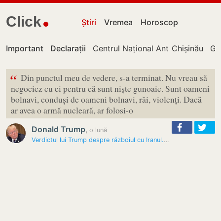
Click
Știri
Vremea
Horoscop
Important
Declarații
Centrul Național Anticorupție
Chișinău
Gu
“
Din punctul meu de vedere, s-a terminat. Nu vreau să
negociez cu ei pentru că sunt niște gunoaie. Sunt oameni
bolnavi, conduși de oameni bolnavi, răi, violenți. Dacă
ar avea o armă nucleară, ar folosi-o
Donald Trump
,
o lună
Verdictul lui Trump despre războiul cu Iranul. „Eu sunt pe primul loc…