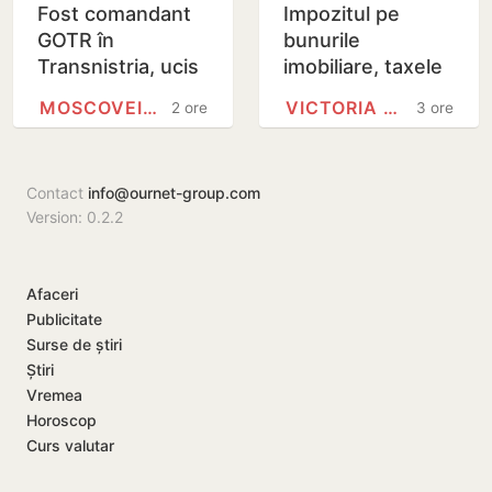
Fost comandant
Impozitul pe
GOTR în
bunurile
Transnistria, ucis
imobiliare, taxele
în explozia unui
locale și taxele
MOSCOVEI, CAHUL
VICTORIA BELOUS
2 ore
3 ore
restaurant la
rutiere.
Moscova
Modificările
prezentate de…
Contact
info@ournet-group.com
Version: 0.2.2
Afaceri
Publicitate
Surse de știri
Știri
Vremea
Horoscop
Curs valutar