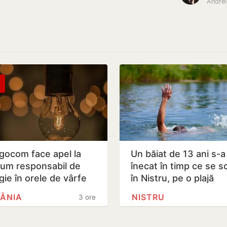
Andrei
gocom face apel la
Un băiat de 13 ani s-a
um responsabil de
înecat în timp ce se s
gie în orele de vârfe
în Nistru, pe o plajă
neautorizată din Bend
ÂNIA
NISTRU
3 ore