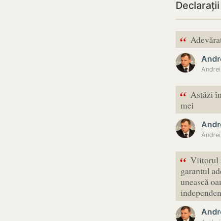
Declarați
“
Adevărata
Andr
Andrei
“
Astăzi în
mei
Andr
“
Viitorul
garantul ad
unească oam
independenț
Andr