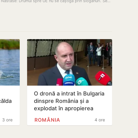
 Năstase: Drumul spre UE nu se câștigă prin sloganuri. Se…
O dronă a intrat în Bulgaria
călda
dinspre România și a
explodat în apropierea
er
unui gazoduct
ROMÂNIA
3 ore
4 ore