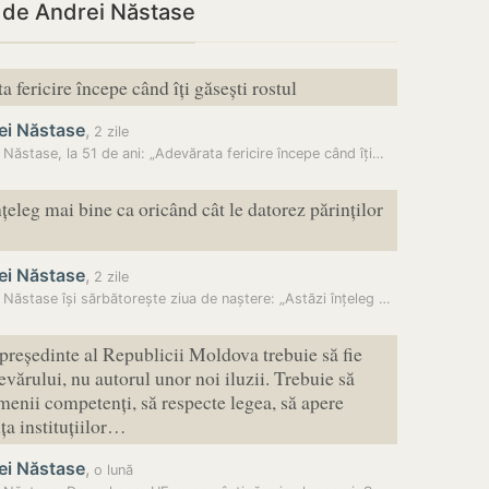
i de Andrei Năstase
 fericire începe când îți găsești rostul
ei Năstase
,
2 zile
 Năstase, la 51 de ani: „Adevărata fericire începe când îți…
țeleg mai bine ca oricând cât le datorez părinților
ei Năstase
,
2 zile
Andrei Năstase își sărbătorește ziua de naștere: „Astăzi înțeleg mai…
 președinte al Republicii Moldova trebuie să fie
evărului, nu autorul unor noi iluzii. Trebuie să
enii competenți, să respecte legea, să apere
a instituțiilor…
ei Năstase
,
o lună