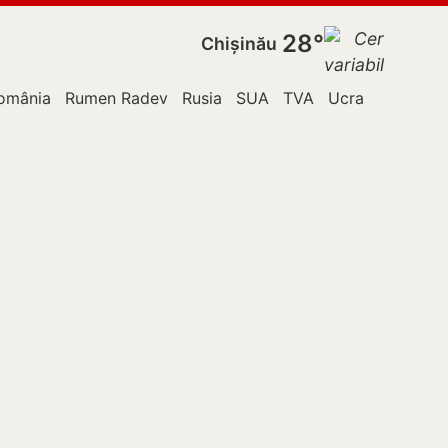
28°
Chișinău
omânia
Rumen Radev
Rusia
SUA
TVA
Ucraina
Vladim