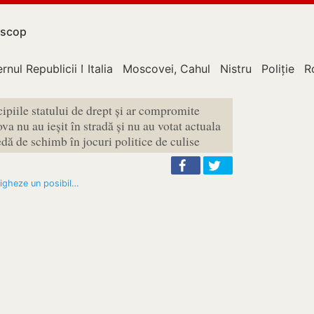
scop
rnul Republicii Moldova
Italia
Moscovei, Cahul
Nistru
Poliție
R
piile statului de drept și ar compromite
a nu au ieșit în stradă și nu au votat actuala
edă de schimb în jocuri politice de culise
tigheze un posibil…