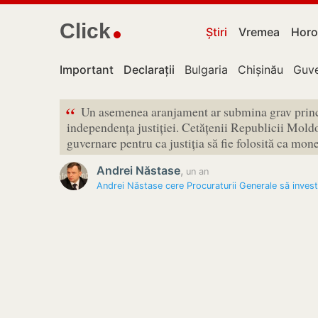
Click
Știri
Vremea
Horo
Important
Declarații
Bulgaria
Chișinău
Guve
“
Un asemenea aranjament ar submina grav princi
independența justiției. Cetățenii Republicii Moldov
guvernare pentru ca justiția să fie folosită ca mon
Andrei Năstase
,
un an
Andrei Năstase cere Procuraturii Generale să inves