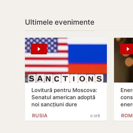
Ultimele evenimente
Lovitură pentru Moscova:
Ener
Senatul american adoptă
cons
noi sancțiuni dure
ener
împotriva Rusiei
vârf
RUSIA
ROM
o oră