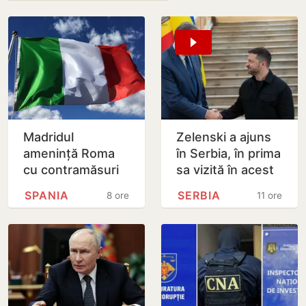
Madridul
Zelenski a ajuns
amenință Roma
în Serbia, în prima
cu contramăsuri
sa vizită în acest
dacă Italia nu
stat aliat
SPANIA
SERBIA
8 ore
11 ore
renunță la
tradițional al
controalele la
Rusiei după 2022
frontieră pentru…