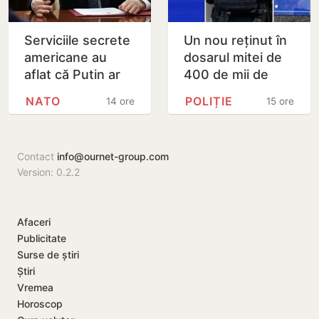
Serviciile secrete
Un nou reținut în
americane au
dosarul mitei de
aflat că Putin ar
400 de mii de
putea testa NATO
dolari. Ar fi
NATO
POLIȚIE
14 ore
15 ore
cu un atac chiar în
facilitat transferul
această…
a 60 de mii de…
Contact
info@ournet-group.com
Version: 0.2.2
Afaceri
Publicitate
Surse de știri
Știri
Vremea
Horoscop