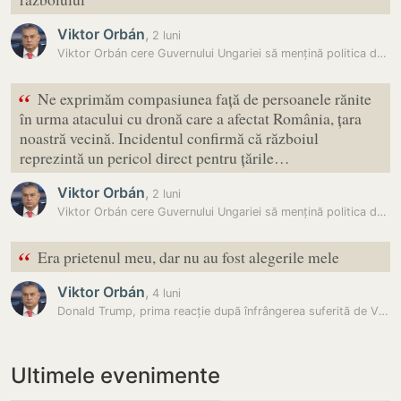
Viktor Orbán
,
2 luni
Viktor Orbán cere Guvernului Ungariei să mențină politica de…
“
Ne exprimăm compasiunea față de persoanele rănite
în urma atacului cu dronă care a afectat România, țara
noastră vecină. Incidentul confirmă că războiul
reprezintă un pericol direct pentru țările…
Viktor Orbán
,
2 luni
Viktor Orbán cere Guvernului Ungariei să mențină politica de…
“
Era prietenul meu, dar nu au fost alegerile mele
Viktor Orbán
,
4 luni
Donald Trump, prima reacție după înfrângerea suferită de Viktor Orban:…
Ultimele evenimente