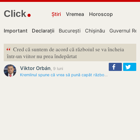
Click
Știri
Vremea
Horoscop
Important
Declarații
București
Chișinău
Guvernul Rep
“
Cred că suntem de acord că războiul se va încheia
într-un viitor nu prea îndepărtat
Viktor Orbán
,
9 luni
Kremlinul spune că vrea să pună capăt războiului din Ucraina, dar că…