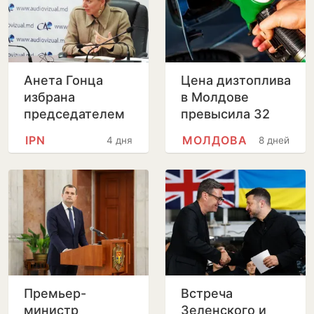
Анета Гонца
Цена дизтоплива
избрана
в Молдове
председателем
превысила 32
Совета по
лея за литр
IPN
МОЛДОВА
4 дня
8 дней
телевидению и
радио после
отставки
Лилианы Вицу
Премьер-
Встреча
министр
Зеленского и