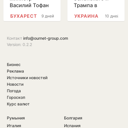
Василий Тофан
Трампа в
совершит
Вашингтоне
БУХАРЕСТ
УКРАИНА
9 дней
10 дней
официальный
пройдет без
визит в Бухарест
прессы
Контакт
info@ournet-group.com
Version: 0.2.2
Бизнес
Реклама
Источники новостей
Новости
Погода
Гороскоп
Курс валют
Румыния
Болгария
Италия
Испания