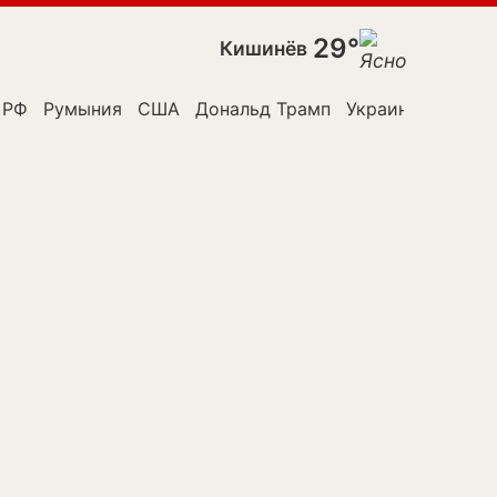
29°
Кишинёв
к Молдовы
РФ
Румыния
США
Дональд Трамп
Украина
Владим