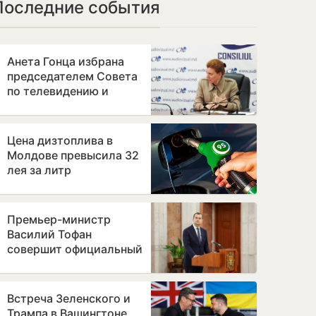
Последние события
Анета Гонца избрана
председателем Совета
по телевидению и
радио после отставки
Лилианы Вицу
Цена дизтоплива в
Молдове превысила 32
лея за литр
Премьер-министр
Василий Тофан
совершит официальный
визит в Бухарест
Встреча Зеленского и
Трампа в Вашингтоне