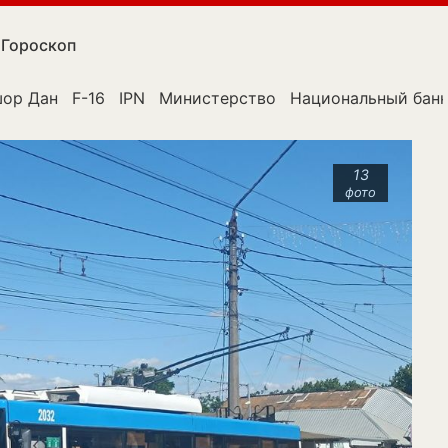
Гороскоп
ор Дан
F-16
IPN
Министерство
Национальный бан
13
фото