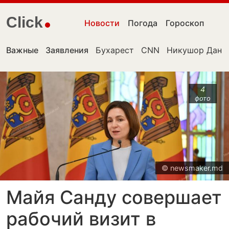
Click
Новости
Погода
Гороскоп
Важные
Заявления
Бухарест
CNN
Никушор Дан
4
фото
© newsmaker.md
Майя Санду совершает
рабочий визит в