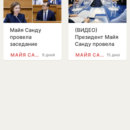
Майя Санду
(ВИДЕО)
провела
Президент Майя
заседание
Санду провела
Национальной
встречу с
МАЙЯ САНДУ
МАЙЯ САНДУ
9 дней
15 дней
комиссии по
мэрами Гагаузии
европейской
интеграции