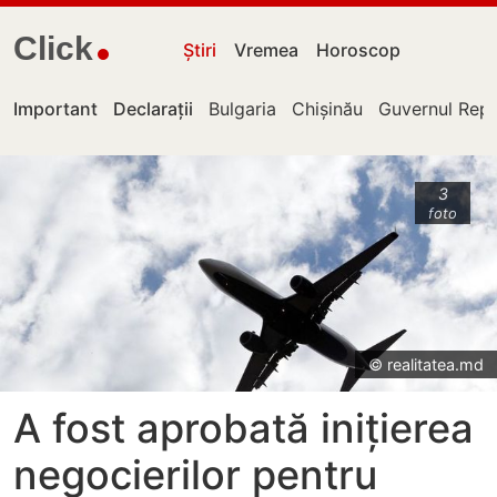
Click
Știri
Vremea
Horoscop
Important
Declarații
Bulgaria
Chișinău
Guvernul Repu
3
foto
© realitatea.md
A fost aprobată inițierea
negocierilor pentru