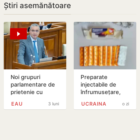
Știri asemănătoare
Noi grupuri
Preparate
parlamentare de
injectabile de
prietenie cu
înfrumusețare,
Emiratele Arabe
ascunse într-un
EAU
UCRAINA
3 luni
o zi
Unite și Arabia
colet poștal,
Saudită, aprobate
depistate pe
de…
Aeroportul…