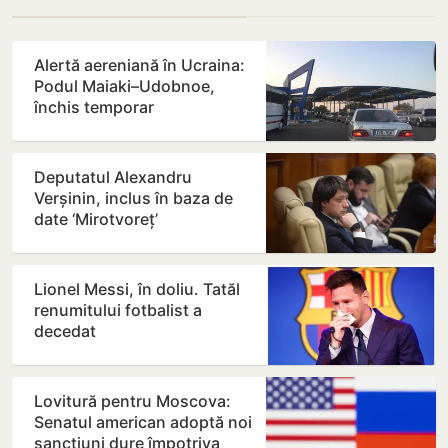
Alertă aereniană în Ucraina:
Podul Maiaki–Udobnoe,
închis temporar
Deputatul Alexandru
Verșinin, inclus în baza de
date ‘Mirotvoreț’
Lionel Messi, în doliu. Tatăl
renumitului fotbalist a
decedat
Lovitură pentru Moscova:
Senatul american adoptă noi
sancțiuni dure împotriva