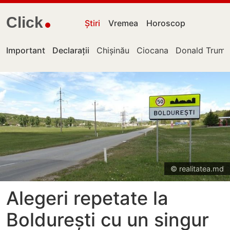
Click
Știri
Vremea
Horoscop
Important
Declarații
Chișinău
Ciocana
Donald Trum
© realitatea.md
Alegeri repetate la
Boldurești cu un singur