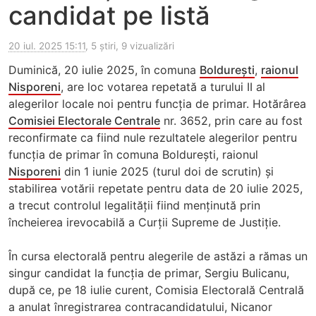
candidat pe listă
20 iul. 2025 15:11
, 5 știri, 9 vizualizări
Duminică, 20 iulie 2025, în comuna
Boldurești
,
raionul
Nisporeni
, are loc votarea repetată a turului II al
alegerilor locale noi pentru funcția de primar. Hotărârea
Comisiei Electorale Centrale
nr. 3652, prin care au fost
reconfirmate ca fiind nule rezultatele alegerilor pentru
funcția de primar în comuna Boldurești, raionul
Nisporeni
din 1 iunie 2025 (turul doi de scrutin) și
stabilirea votării repetate pentru data de 20 iulie 2025,
a trecut controlul legalității fiind menținută prin
încheierea irevocabilă a Curții Supreme de Justiție.
În cursa electorală pentru alegerile de astăzi a rămas un
singur candidat la funcția de primar, Sergiu Bulicanu,
după ce, pe 18 iulie curent, Comisia Electorală Centrală
a anulat înregistrarea contracandidatului, Nicanor