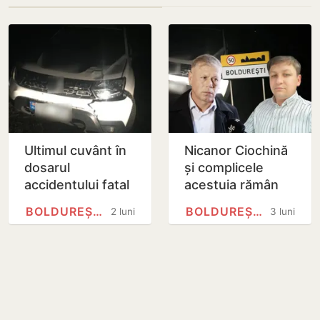
Ultimul cuvânt în
Nicanor Ciochină
dosarul
și complicele
accidentului fatal
acestuia rămân
de la Boldurești.
după gratii
BOLDUREȘTI, NISPORENI
BOLDUREȘTI, NISPORENI
2 luni
3 luni
Curtea de Apel va
pronunța decizia
pe…