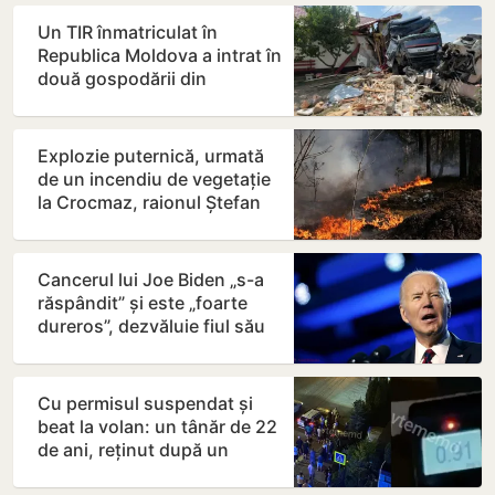
Un TIR înmatriculat în
Republica Moldova a intrat în
două gospodării din
România. Șoferul a ajuns la…
Explozie puternică, urmată
de un incendiu de vegetație
la Crocmaz, raionul Ștefan
Vodă
Cancerul lui Joe Biden „s-a
răspândit” și este „foarte
dureros”, dezvăluie fiul său
Hunter
Cu permisul suspendat și
beat la volan: un tânăr de 22
de ani, reținut după un
accident