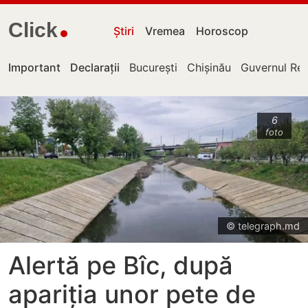
Click
Știri
Vremea
Horoscop
Important
Declarații
București
Chișinău
Guvernul Rep
6
foto
© telegraph.md
Alertă pe Bîc, după
apariția unor pete de