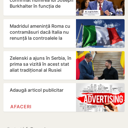
confirmat numirea lui Joseph
Burkhalter în funcția de
ambasador în Republica…
Madridul amenință Roma cu
contramăsuri dacă Italia nu
renunță la controalele la
frontieră pentru…
Zelenski a ajuns în Serbia, în
prima sa vizită în acest stat
aliat tradițional al Rusiei
după 2022
Adaugă articol publicitar
AFACERI