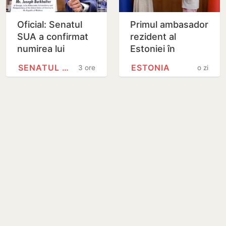
Oficial: Senatul
Primul ambasador
SUA a confirmat
rezident al
numirea lui
Estoniei în
Joseph
Republica
SENATUL SUA
ESTONIA
3 ore
o zi
Burkhalter în
Moldova și-a
funcția de
prezentat copiile
ambasador în
scrisorilor de…
Republica…