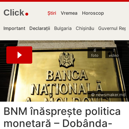
Click
Știri
Vremea
Horoscop
Important
Declarații
Bulgaria
Chișinău
Guvernul Repu
6
1
foto
video
© newsmaker.md
BNM înăsprește politica
monetară – Dobânda-