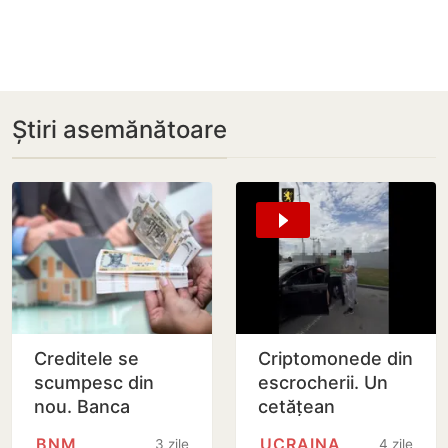
Știri asemănătoare
Creditele se
Criptomonede din
scumpesc din
escrocherii. Un
nou. Banca
cetățean
Națională a
ucrainean a fost
BNM
UCRAINA
3 zile
4 zile