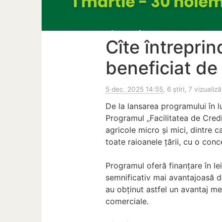
Cîte întreprin
beneficiat de
5 dec. 2025 14:55
, 6 știri, 7 vizualiză
De la lansarea programului în lu
Programul „Facilitatea de Cred
agricole micro și mici, dintre 
toate raioanele țării, cu o con
Programul oferă finanțare în le
semnificativ mai avantajoasă de
au obținut astfel un avantaj m
comerciale.