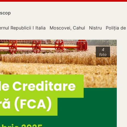
scop
rnul Republicii Moldova
Italia
Moscovei, Cahul
Nistru
Poliția de
4
foto