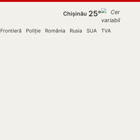
25°
Chișinău
 Frontieră
Poliție
România
Rusia
SUA
TVA
Ucraina