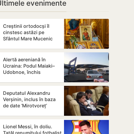
Ultimele evenimente
Creștinii ortodocși îl
cinstesc astăzi pe
Sfântul Mare Mucenic
Pantelimon
Alertă aereniană în
Ucraina: Podul Maiaki–
Udobnoe, închis
temporar
Deputatul Alexandru
Verșinin, inclus în baza
de date ‘Mirotvoreț’
Lionel Messi, în doliu.
Tatăl renumitului fotbalist