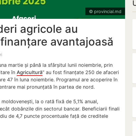
© provincial.md
deri agricole au
 finanțare avantajoasă
ri
na martie și până la sfârșitul lunii noiembrie, prin
itare în
Agricultură
” au fost finanțate 250 de afaceri
care 47 în luna noiembrie. Programul are acoperire în
centrare mai pronunțată în partea de nord.
i moldovenești, la o rată fixă de 5,1% anual,
cât dobânzile din sectorul bancar. Beneficiarii finali
ediu de 4,7 puncte procentuale față de creditele