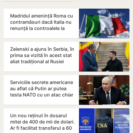
Madridul amenință Roma cu
contramăsuri dacă Italia nu
renunță la controalele la
frontieră pentru…
Zelenski a ajuns în Serbia, în
prima sa vizită în acest stat
aliat tradițional al Rusiei
după 2022
Serviciile secrete americane
au aflat că Putin ar putea
testa NATO cu un atac chiar
în această…
Un nou reținut în dosarul
mitei de 400 de mii de dolari.
Ar fi facilitat transferul a 60