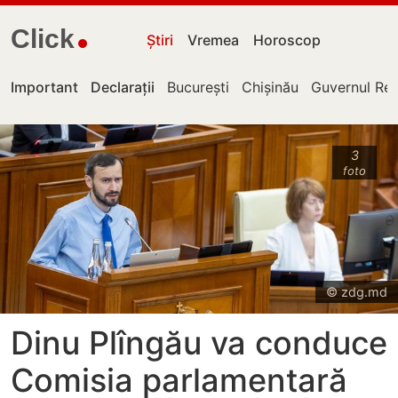
Click
Știri
Vremea
Horoscop
Important
Declarații
București
Chișinău
Guvernul Rep
3
foto
© zdg.md
Dinu Plîngău va conduce
Comisia parlamentară