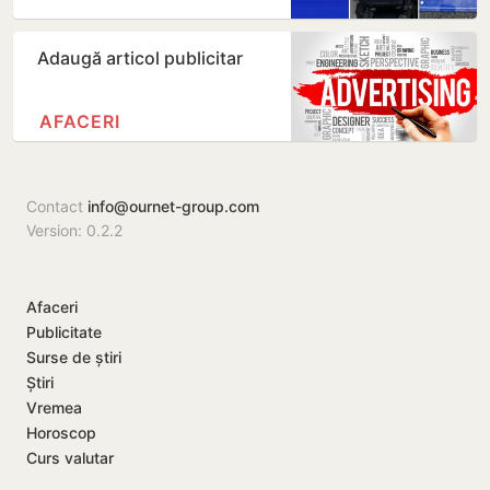
de mii de…
Adaugă articol publicitar
AFACERI
Contact
info@ournet-group.com
Version: 0.2.2
Afaceri
Publicitate
Surse de știri
Știri
Vremea
Horoscop
Curs valutar