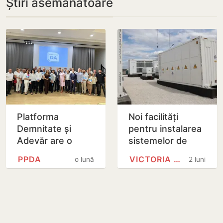
Știri asemănătoare
Platforma
Noi facilități
Demnitate și
pentru instalarea
Adevăr are o
sistemelor de
nouă conducere
stocare a energiei
PPDA
VICTORIA BELOUS
o lună
2 luni
electrice