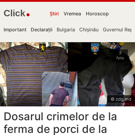
Click
Știri
Vremea
Horoscop
Important
Declarații
Bulgaria
Chișinău
Guvernul Repu
5
foto
© zdg.md
Dosarul crimelor de la
ferma de porci de la