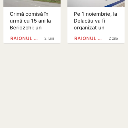
Crimă comisă în
Pe 1 noiembrie, la
urmă cu 15 ani la
Delacău va fi
Beriozchi: un
organizat un
bărbat a fost
referendum local
RAIONUL ANENII NOI
RAIONUL ANENII NOI
2 luni
2 zile
condamnat la 20
privind
de ani de
exploatarea
închisoare
resurselor…