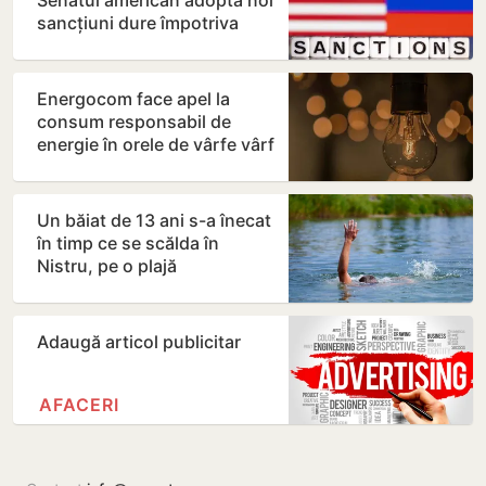
Senatul american adoptă noi
sancțiuni dure împotriva
Rusiei
Energocom face apel la
consum responsabil de
energie în orele de vârfe vârf
Un băiat de 13 ani s-a înecat
în timp ce se scălda în
Nistru, pe o plajă
neautorizată din Bender
Adaugă articol publicitar
AFACERI