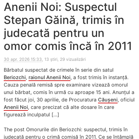
Anenii Noi: Suspectul
Stepan Găină, trimis în
judecată pentru un
omor comis încă în 2011
30 apr. 2026 15:33
, 13 știri, 29 vizualizări
Bărbatul suspectat de crimele în serie din satul
Beriozchi
,
raionul Anenii Noi
, a fost trimis în instanță.
Cauza penală remisă spre examinare vizează omorul
unui bărbat, comis în urmă cu aproape 15 ani. Anunțul a
fost făcut joi, 30 aprilie, de Procuratura
Căușeni
, oficiul
Anenii Noi
, care precizat că alte dosare în care
figurează inculpatul […]
The post Omorurile din Beriozchi: suspectul, trimis în
judecată pentru o crimă comisă în 2011. Ce se întâmplă