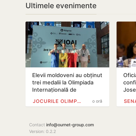
Ultimele evenimente
Elevii moldoveni au obținut
Ofic
trei medalii la Olimpiada
conf
Internațională de
Jose
Inteligență Artificială din…
func
JOCURILE OLIMPICE
SEN
o oră
Repu
Contact
info@ournet-group.com
Version: 0.2.2