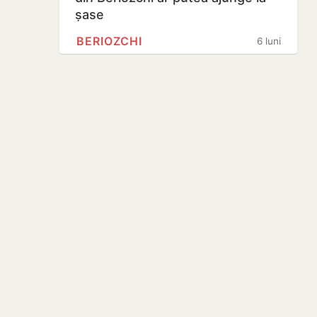
șase
BERIOZCHI
6 luni