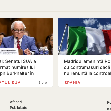
ial: Senatul SUA a
Madridul amenință R
irmat numirea lui
cu contramăsuri dacă I
ph Burkhalter în
nu renunță la controa
ția de ambasador în
la frontieră pentru…
ATUL SUA
SPANIA
3 ore
blica…
Afaceri
Ro
Publicitate
Ita