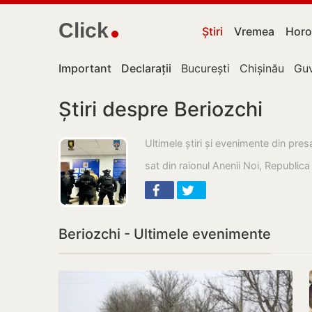
Click
Știri
Vremea
Horo
Important
Declarații
București
Chișinău
Guv
Știri despre Beriozchi
Ultimele știri și evenimente din pre
sat din raionul Anenii Noi, Republic
Beriozchi - Ultimele evenimente