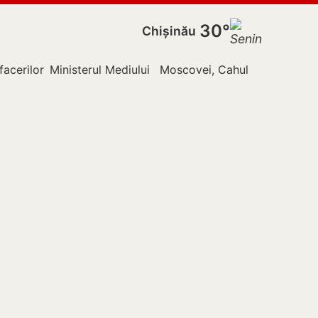
30°
Chișinău
facerilor Externe
Ministerul Mediului
Moscovei, Cahul
Nistru
Pol