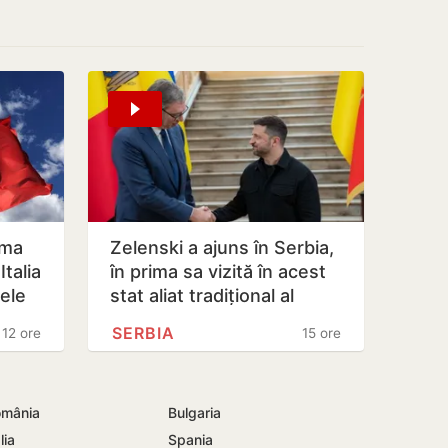
oma
Zelenski a ajuns în Serbia,
talia
în prima sa vizită în acest
lele
stat aliat tradițional al
Rusiei după 2022
SERBIA
12 ore
15 ore
mânia
Bulgaria
lia
Spania