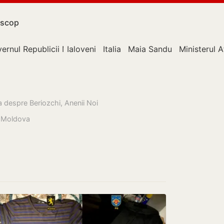
scop
ernul Republicii Moldova
Ialoveni
Italia
Maia Sandu
Ministerul A
sa despre Beriozchi, Anenii Noi
a Moldova