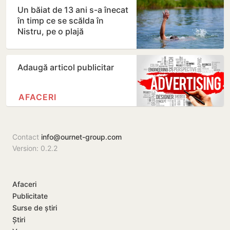
Un băiat de 13 ani s-a înecat
în timp ce se scălda în
Nistru, pe o plajă
neautorizată din Bender
Adaugă articol publicitar
AFACERI
Contact
info@ournet-group.com
Version: 0.2.2
Afaceri
Publicitate
Surse de știri
Știri