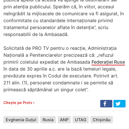
prin atenția publicului. Sperăm că, în viitor, accesul
neîngrădit la mijloacele de comunicare va fi asigurat, în
conformitate cu standardele internaționale privind
tratamentul persoanelor aflate în detenție”, scriu
responsabilii de la Ambasadă.
Solicitată de PRO TV pentru o reacție, Administrația
Națională a Penitenciarelor precizează că: „refuzul
primirii coletului expediat de Ambasada
Federației Ruse
în data de 30 aprilie a.c. are la bază temeiuri legale,
prevăzute expres în Codul de executare. Potrivit art.
211 alin. (1), persoanei condamnate i se permite să
primească săptămânal un singur colet”.
Citește pe Protv ›
Evghenia Guțul
Rusia
ANP
UTAG
Chișinău