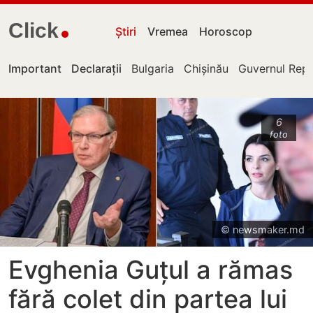
Click
Știri
Vremea
Horoscop
Important
Declarații
Bulgaria
Chișinău
Guvernul Repu
6
foto
© newsmaker.md
Evghenia Guțul a rămas
fără colet din partea lui