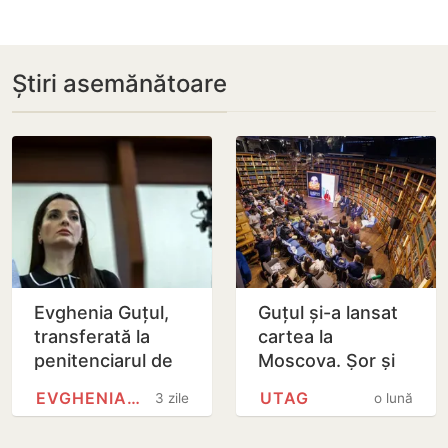
Știri asemănătoare
Evghenia Guțul,
Guțul și-a lansat
transferată la
cartea la
penitenciarul de
Moscova. Șor și
femei de la Rusca
Tauber, prezenți
EVGHENIA GUȚUL
UTAG
3 zile
o lună
la eveniment