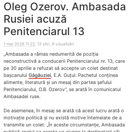
Oleg Ozerov. Ambasada
Rusiei acuză
Penitenciarul 13
1 mai 2026 11:22
, 13 știri, 8 vizualizări
„Ambasada a rămas nedumerită de poziția
neconstructivă a conducerii Penitenciarului nr. 13, care
pe 30 aprilie a refuzat să accepte un colet destinat
bașcanului
Găgăuziei
, E.A. Guțul. Pachetul conținea
alimente, literatură și un mesaj din partea șefului
Penitenciarului, O.B. Ozerov”, se arată în comunicatul
Ambasadei ruse.
De asemenea, în mesaj se arată că acest lucru arată o
motivație politică și nu există motive întemeiate de a
transmite un colet: „În aceste circumstanțe, Ambasada
publică apelul ca acesta va ajunge la destinatarii săi