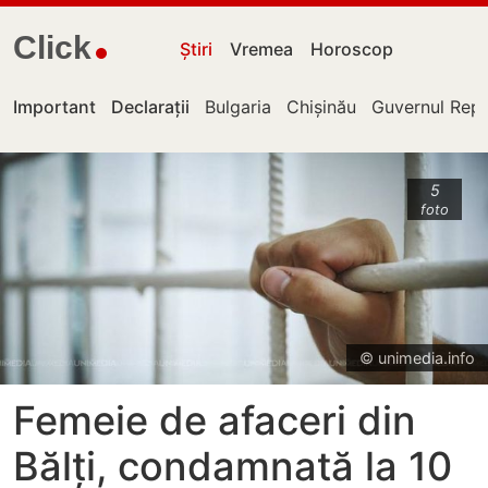
Click
Știri
Vremea
Horoscop
Important
Declarații
Bulgaria
Chișinău
Guvernul Repu
5
foto
© unimedia.info
Femeie de afaceri din
Bălți, condamnată la 10