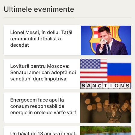
Ultimele evenimente
Lionel Messi, în doliu. Tatăl
renumitului fotbalist a
decedat
Lovitură pentru Moscova:
Senatul american adoptă noi
sancțiuni dure împotriva
Rusiei
Energocom face apel la
consum responsabil de
energie în orele de vârfe vârf
Un băiat de 13 ani s-a înecat