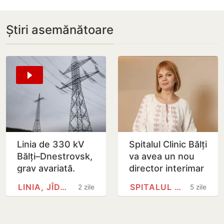
Știri asemănătoare
Linia de 330 kV
Spitalul Clinic Bălți
Bălți–Dnestrovsk,
va avea un nou
grav avariată.
director interimar
Restabilirea ar
LINIA, JÎDACIV
SPITALUL CLINIC BĂLȚI
2 zile
5 zile
putea dura peste
7 zile