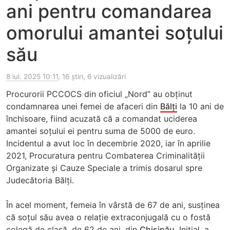
ani pentru comandarea
omorului amantei soțului
său
8 iul. 2025 10:11
, 16 știri, 6 vizualizări
Procurorii PCCOCS din oficiul „Nord” au obținut
condamnarea unei femei de afaceri din
Bălți
la 10 ani de
închisoare, fiind acuzată că a comandat uciderea
amantei soțului ei pentru suma de 5000 de euro.
Incidentul a avut loc în decembrie 2020, iar în aprilie
2021, Procuratura pentru Combaterea Criminalității
Organizate și Cauze Speciale a trimis dosarul spre
Judecătoria Bălți.
În acel moment, femeia în vârstă de 67 de ani, susținea
că soțul său avea o relație extraconjugală cu o fostă
colegă de clasă, de 62 de ani, din
Chișinău
. Inițial, a