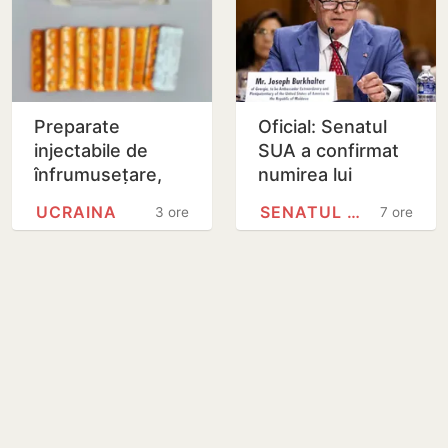
Preparate
Oficial: Senatul
injectabile de
SUA a confirmat
înfrumusețare,
numirea lui
ascunse într-un
Joseph
UCRAINA
SENATUL SUA
3 ore
7 ore
colet poștal,
Burkhalter în
depistate pe
funcția de
Aeroportul…
ambasador în
Republica…