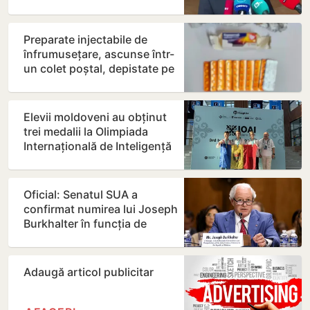
gazoduct
Preparate injectabile de
înfrumusețare, ascunse într-
un colet poștal, depistate pe
Aeroportul…
Elevii moldoveni au obținut
trei medalii la Olimpiada
Internațională de Inteligență
Artificială din…
Oficial: Senatul SUA a
confirmat numirea lui Joseph
Burkhalter în funcția de
ambasador în Republica…
Adaugă articol publicitar