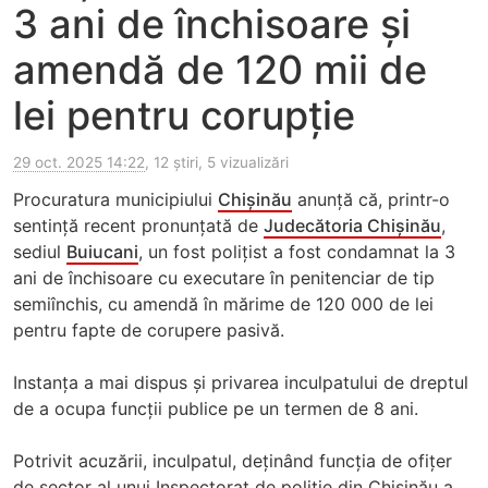
3 ani de închisoare și
amendă de 120 mii de
lei pentru corupție
29 oct. 2025 14:22
, 12 știri, 5 vizualizări
Procuratura municipiului
Chișinău
anunță că, printr-o
sentință recent pronunțată de
Judecătoria Chișinău
,
sediul
Buiucani
, un fost polițist a fost condamnat la 3
ani de închisoare cu executare în penitenciar de tip
semiînchis, cu amendă în mărime de 120 000 de lei
pentru fapte de corupere pasivă.
Instanța a mai dispus și privarea inculpatului de dreptul
de a ocupa funcții publice pe un termen de 8 ani.
Potrivit acuzării, inculpatul, deținând funcția de ofițer
de sector al unui Inspectorat de poliție din Chișinău a