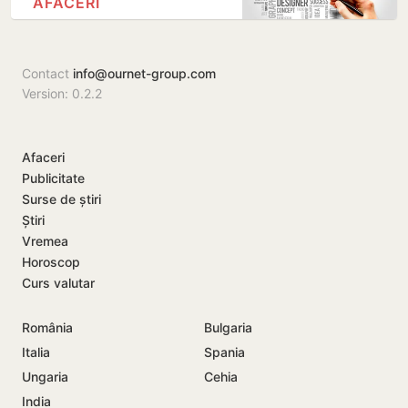
AFACERI
Contact
info@ournet-group.com
Version: 0.2.2
Afaceri
Publicitate
Surse de știri
Știri
Vremea
Horoscop
Curs valutar
România
Bulgaria
Italia
Spania
Ungaria
Cehia
India