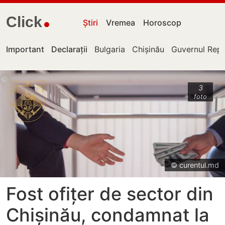
Click
Știri
Vremea
Horoscop
Important
Declarații
Bulgaria
Chișinău
Guvernul Repu
3
foto
© curentul.md
Fost ofițer de sector din
Chișinău, condamnat la