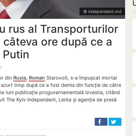
© independent.md
u rus al Transporturilor
la câteva ore după ce a
 Putin
i
lor din
Rusia
,
Roman
Starovoit, s-a împușcat mortal
la scurt timp după ce a fost demis din funcție de către
rie luni publicația proguvernamentală Izvestia, citând
vit The Kyiv Independent, Lenta și agenția de presă