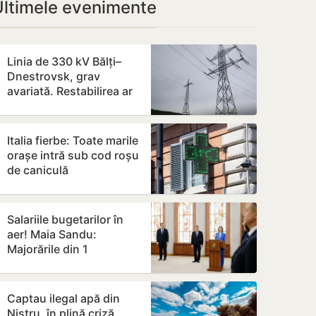
Ultimele evenimente
Linia de 330 kV Bălți–
Dnestrovsk, grav
avariată. Restabilirea ar
putea dura peste 7 zile
Italia fierbe: Toate marile
orașe intră sub cod roșu
de caniculă
Salariile bugetarilor în
aer! Maia Sandu:
Majorările din 1
septembrie ar putea fi
amânate
Captau ilegal apă din
Nistru, în plină criză