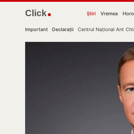
Click
Știri
Vremea
Horo
Important
Declarații
Centrul Național Anticor
Chi