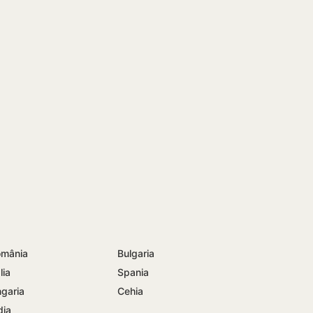
mânia
Bulgaria
lia
Spania
garia
Cehia
dia