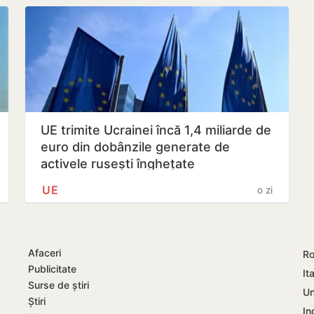
UE trimite Ucrainei încă 1,4 miliarde de
euro din dobânzile generate de
activele rusești înghețate
UE
o zi
Afaceri
Ro
Publicitate
Ita
Surse de știri
Un
Știri
In