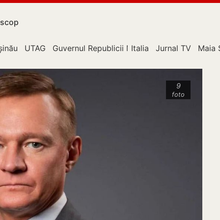
scop
upție
șinău
UTAG
Guvernul Republicii Moldova
Italia
Jurnal TV
Maia 
9
foto