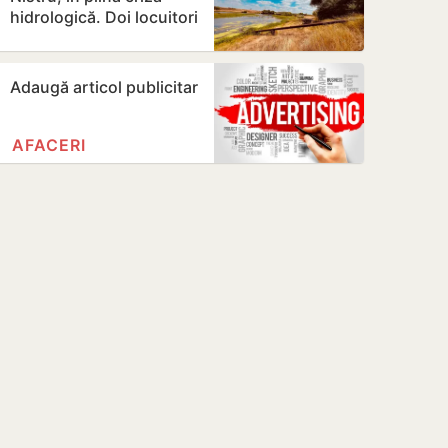
hidrologică. Doi locuitori
din Criuleni, amendați
Adaugă articol publicitar
AFACERI