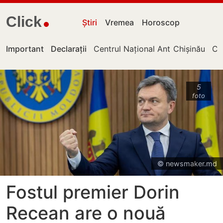
Click
Știri
Vremea
Horoscop
Important
Declarații
Centrul Național Anticorupție
Chișinău
Cu
5
foto
© newsmaker.md
Fostul premier Dorin
Recean are o nouă