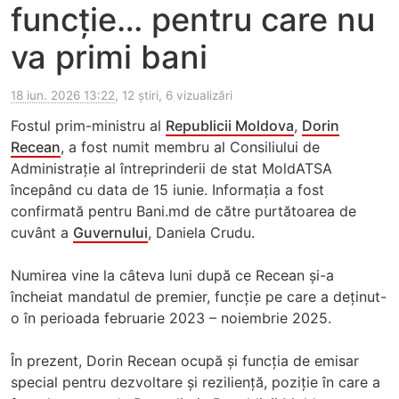
funcție… pentru care nu
va primi bani
18 iun. 2026 13:22
, 12 știri, 6 vizualizări
Fostul prim-ministru al
Republicii Moldova
,
Dorin
Recean
, a fost numit membru al Consiliului de
Administrație al întreprinderii de stat MoldATSA
începând cu data de 15 iunie. Informația a fost
confirmată pentru Bani.md de către purtătoarea de
cuvânt a
Guvernului
, Daniela Crudu.
Numirea vine la câteva luni după ce Recean și-a
încheiat mandatul de premier, funcție pe care a deținut-
o în perioada februarie 2023 – noiembrie 2025.
În prezent, Dorin Recean ocupă și funcția de emisar
special pentru dezvoltare și reziliență, poziție în care a