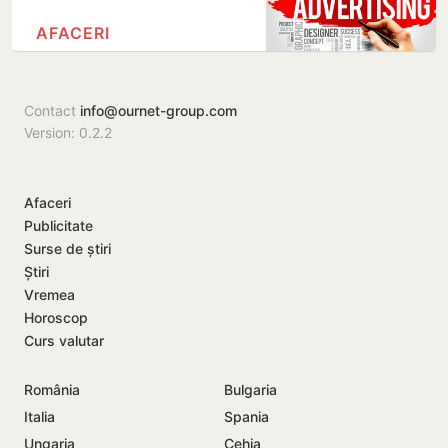
AFACERI
Contact
info@ournet-group.com
Version: 0.2.2
Afaceri
Publicitate
Surse de știri
Știri
Vremea
Horoscop
Curs valutar
România
Bulgaria
Italia
Spania
Ungaria
Cehia