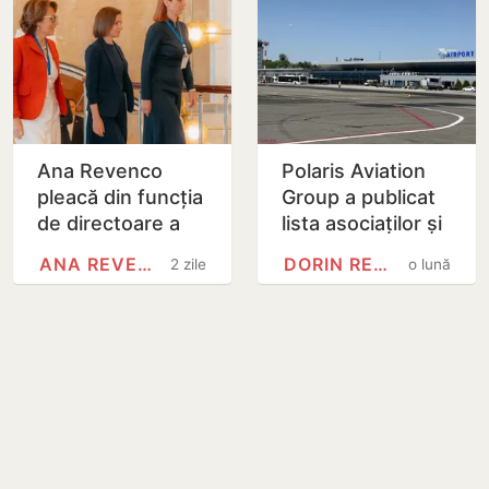
Ana Revenco
Polaris Aviation
pleacă din funcția
Group a publicat
de directoare a
lista asociaților și
Centrului pentru
respinge
ANA REVENCO
DORIN RECEAN
2 zile
o lună
Comunicare
informațiile
Strategică și
privind legăturile
Combatere a…
cu…