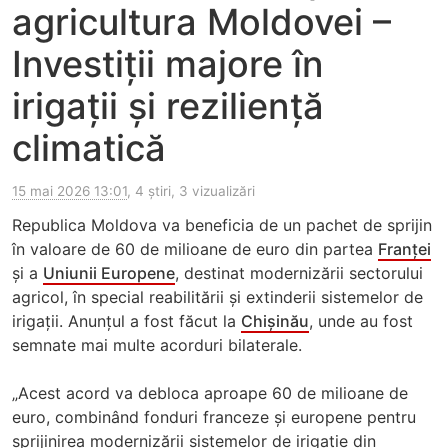
agricultura Moldovei –
Investiții majore în
irigații și reziliență
climatică
15 mai 2026 13:01
, 4 știri, 3 vizualizări
Republica Moldova va beneficia de un pachet de sprijin
în valoare de 60 de milioane de euro din partea
Franței
și a
Uniunii Europene
, destinat modernizării sectorului
agricol, în special reabilitării și extinderii sistemelor de
irigații. Anunțul a fost făcut la
Chișinău
, unde au fost
semnate mai multe acorduri bilaterale.
„Acest acord va debloca aproape 60 de milioane de
euro, combinând fonduri franceze și europene pentru
sprijinirea modernizării sistemelor de irigație din