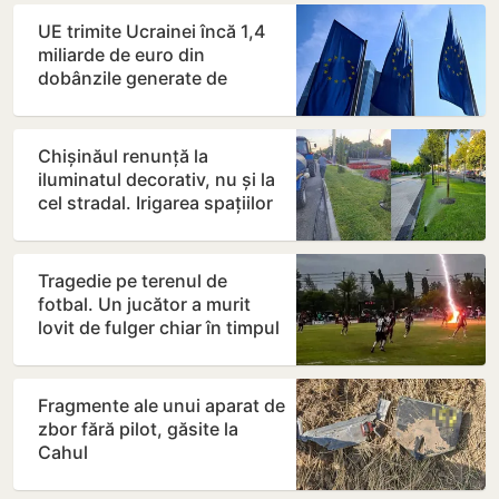
UE trimite Ucrainei încă 1,4
miliarde de euro din
dobânzile generate de
activele rusești înghețate
Chișinăul renunță la
iluminatul decorativ, nu și la
cel stradal. Irigarea spațiilor
verzi nu va fi…
Tragedie pe terenul de
fotbal. Un jucător a murit
lovit de fulger chiar în timpul
meciului
Fragmente ale unui aparat de
zbor fără pilot, găsite la
Cahul