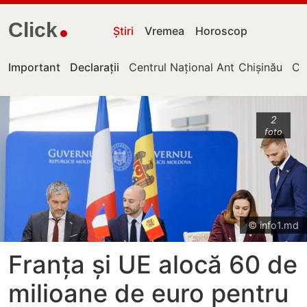
Click
Știri
Vremea
Horoscop
Important
Declarații
Centrul Național Anticorupție
Chișinău
Cu
2
foto
© info1.md
Franța și UE alocă 60 de
milioane de euro pentru