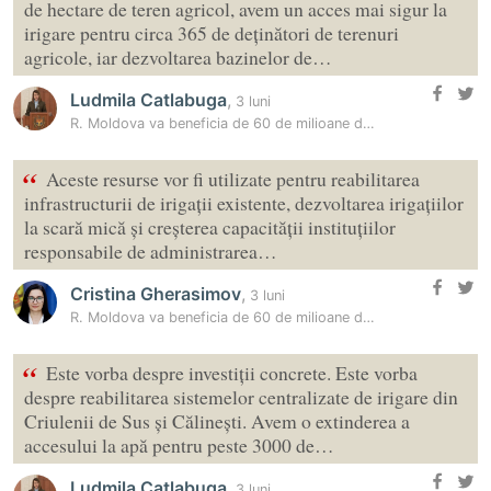
de hectare de teren agricol, avem un acces mai sigur la
irigare pentru circa 365 de deținători de terenuri
agricole, iar dezvoltarea bazinelor de…
Ludmila Catlabuga
,
3 luni
R. Moldova va beneficia de 60 de milioane de euro pentru modernizarea…
“
Aceste resurse vor fi utilizate pentru reabilitarea
infrastructurii de irigații existente, dezvoltarea irigațiilor
la scară mică și creșterea capacității instituțiilor
responsabile de administrarea…
Cristina Gherasimov
,
3 luni
R. Moldova va beneficia de 60 de milioane de euro pentru modernizarea…
“
Este vorba despre investiții concrete. Este vorba
despre reabilitarea sistemelor centralizate de irigare din
Criulenii de Sus și Călinești. Avem o extinderea a
accesului la apă pentru peste 3000 de…
Ludmila Catlabuga
,
3 luni