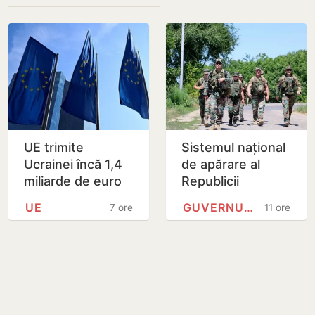
UE trimite
Sistemul național
Ucrainei încă 1,4
de apărare al
miliarde de euro
Republicii
din dobânzile
Moldova urmează
UE
GUVERNUL REPUBLICII MOLDOVA
7 ore
11 ore
generate de
să fie modernizat
activele rusești
până în 2030
înghețate