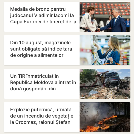
Medalia de bronz pentru
judocanul Vladimir Iacomi la
Cupa Europei de tineret de la
Skopje
Din 10 august, magazinele
sunt obligate să indice țara
de origine a alimentelor
expuse pe rafturi
Un TIR înmatriculat în
Republica Moldova a intrat în
două gospodării din
România. Șoferul a ajuns la…
Explozie puternică, urmată
de un incendiu de vegetație
la Crocmaz, raionul Ștefan
Vodă