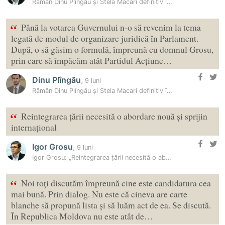
Rămân Dinu Plîngău și Stela Macari definitiv în fracțiunea PAS? Ce…
“
Până la votarea Guvernului n-o să revenim la tema
legată de modul de organizare juridică în Parlament.
După, o să găsim o formulă, împreună cu domnul Grosu,
prin care să împăcăm atât Partidul Acțiune…
Dinu Plîngău
,
9 luni
Rămân Dinu Plîngău și Stela Macari definitiv în fracțiunea PAS? Ce…
“
Reintegrarea țării necesită o abordare nouă și sprijin
internațional
Igor Grosu
,
9 luni
Igor Grosu: „Reintegrarea țării necesită o abordare nouă și sprijin…
“
Noi toți discutăm împreună cine este candidatura cea
mai bună. Prin dialog. Nu este că cineva are carte
blanche să propună lista și să luăm act de ea. Se discută.
În Republica Moldova nu este atât de…