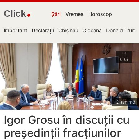
Click
Știri
Vremea
Horoscop
Important
Declarații
Chișinău
Ciocana
Donald Trum
11
foto
© tvn.md
Igor Grosu în discuții cu
președinții fracțiunilor