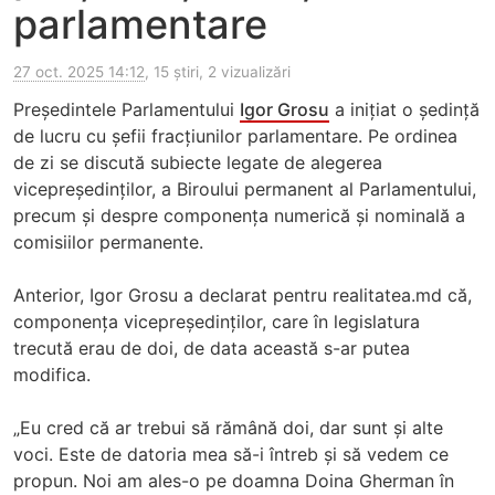
parlamentare
27 oct. 2025 14:12
, 15 știri, 2 vizualizări
Președintele Parlamentului
Igor Grosu
a inițiat o ședință
de lucru cu șefii fracțiunilor parlamentare. Pe ordinea
de zi se discută subiecte legate de alegerea
vicepreședinților, a Biroului permanent al Parlamentului,
precum și despre componența numerică și nominală a
comisiilor permanente.
Anterior, Igor Grosu a declarat pentru realitatea.md că,
componența vicepreședinților, care în legislatura
trecută erau de doi, de data această s-ar putea
modifica.
„Eu cred că ar trebui să rămână doi, dar sunt și alte
voci. Este de datoria mea să-i întreb și să vedem ce
propun. Noi am ales-o pe doamna Doina Gherman în