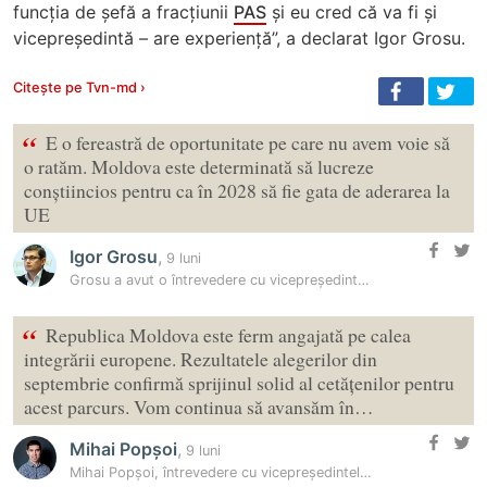
funcția de șefă a fracțiunii
PAS
și eu cred că va fi și
vicepreședintă – are experiență”, a declarat Igor Grosu.
Citește pe Tvn-md ›
“
E o fereastră de oportunitate pe care nu avem voie să
o ratăm. Moldova este determinată să lucreze
conștiincios pentru ca în 2028 să fie gata de aderarea la
UE
Igor Grosu
,
9 luni
Grosu a avut o întrevedere cu vicepreședintele Parlamentului European,…
“
Republica Moldova este ferm angajată pe calea
integrării europene. Rezultatele alegerilor din
septembrie confirmă sprijinul solid al cetățenilor pentru
acest parcurs. Vom continua să avansăm în…
Mihai Popșoi
,
9 luni
Mihai Popșoi, întrevedere cu vicepreședintele Parlamentului European,…