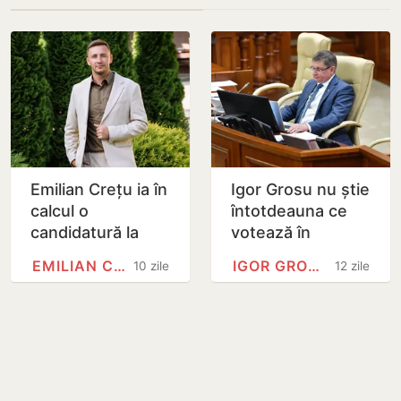
Emilian Crețu ia în
Igor Grosu nu știe
calcul o
întotdeauna ce
candidatură la
votează în
prezidențiale: Mă
Parlament: „Nu
EMILIAN CREȚU
IGOR GROSU
10 zile
12 zile
gândesc la asta în
citesc toate
fiecare seară
documentele, am
toată…