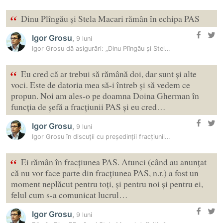
“
Dinu Plîngău și Stela Macari rămân în echipa PAS
Igor Grosu
,
9 luni
Igor Grosu dă asigurări: „Dinu Plîngău și Stela Macari rămân în echipa…
“
Eu cred că ar trebui să rămână doi, dar sunt și alte
voci. Este de datoria mea să-i întreb și să vedem ce
propun. Noi am ales-o pe doamna Doina Gherman în
funcția de șefă a fracțiunii PAS și eu cred…
Igor Grosu
,
9 luni
Igor Grosu în discuții cu președinții fracțiunilor parlamentare
“
Ei rămân în fracțiunea PAS. Atunci (când au anunțat
că nu vor face parte din fracțiunea PAS, n.r.) a fost un
moment neplăcut pentru toți, și pentru noi și pentru ei,
felul cum s-a comunicat lucrul…
Igor Grosu
,
9 luni