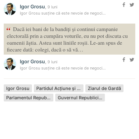
Igor Grosu
,
9 luni
Igor Grosu susține că este nevoie de negocieri și delimitări clare în…
“
Dacă iei bani de la bandiți și continui campanie
electorală prin a cumpăra voturile, eu nu pot discuta cu
oamenii ăștia. Astea sunt liniile roșii. Le-am spus de
fiecare dată: colegi, dacă o să vă…
Igor Grosu
,
9 luni
Igor Grosu susține că este nevoie de negocieri și delimitări clare în…
Igor Grosu
Partidul Acțiune și Solidaritate
Ziarul de Gardă
Parlamentul Republicii Moldova
Guvernul Republicii Moldova