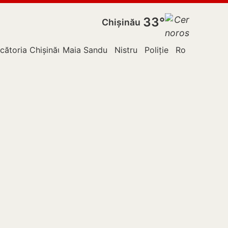
33°
Chișinău
ova
cătoria Chișinău
Maia Sandu
Nistru
Poliție
România
Rus