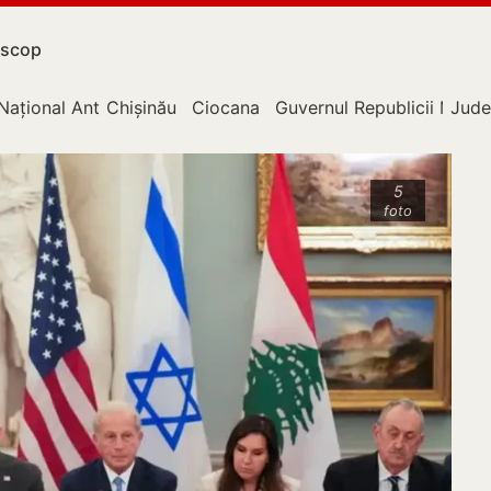
scop
Național Anticorupție
Chișinău
Ciocana
Guvernul Republicii Mold
Jude
5
foto