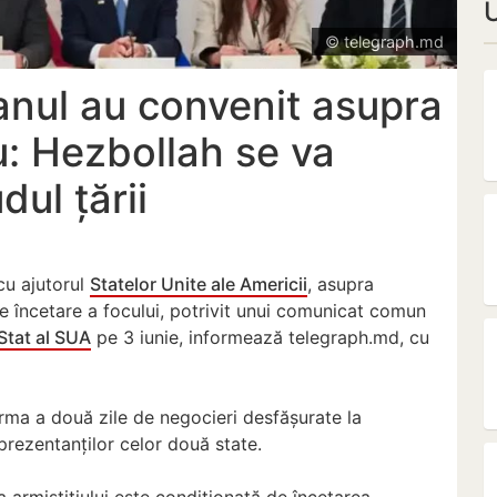
© telegraph.md
banul au convenit asupra
iu: Hezbollah se va
dul țării
 cu ajutorul
Statelor Unite ale Americii
, asupra
e încetare a focului, potrivit unui comunicat comun
Stat al SUA
pe 3 iunie, informează telegraph.md, cu
urma a două zile de negocieri desfășurate la
prezentanților celor două state.
 armistițiului este condiționată de încetarea