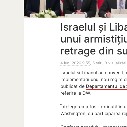
Israelul și Li
unui armistiț
retrage din su
4 iun. 2026 9:55
, 6 știri, 3 vizualizări
Israelul și Libanul au convenit,
implementării unui nou regim d
publicat de
Departamentul de 
referire la DW.
Înțelegerea a fost obținută în 
Washington, cu participarea re
Conform acordului, respectarea