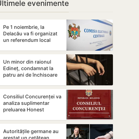
Ultimele evenimente
Pe 1 noiembrie, la
Delacău va fi organizat
un referendum local
privind exploatarea
resurselor…
Un minor din raionul
Edineț, condamnat la
patru ani de închisoare
pentru distribuirea
drogurilor
Consiliul Concurenței va
analiza suplimentar
preluarea Honest
Company de către
Moldretail Group
Autoritățile germane au
arestat un cetățean