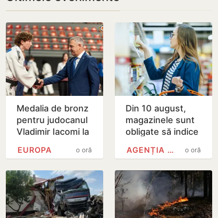
Medalia de bronz
Din 10 august,
pentru judocanul
magazinele sunt
Vladimir Iacomi la
obligate să indice
Cupa Europei de
țara de origine a
EUROPA
AGENȚIA NAȚIONALĂ PENTRU…
o oră
o oră
tineret de la
alimentelor
Skopje
expuse pe rafturi