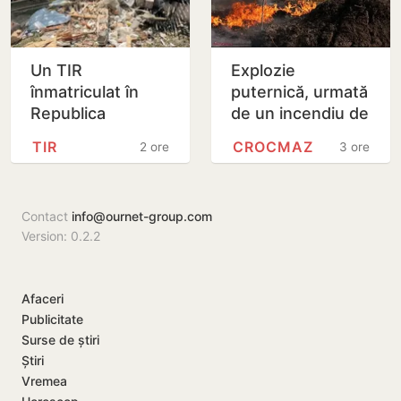
Un TIR
Explozie
înmatriculat în
puternică, urmată
Republica
de un incendiu de
Moldova a intrat
vegetație la
TIR
CROCMAZ
2 ore
3 ore
în două gospodării
Crocmaz, raionul
din România.
Ștefan Vodă
Șoferul a ajuns
Contact
info@ournet-group.com
la…
Version: 0.2.2
Afaceri
Publicitate
Surse de știri
Știri
Vremea