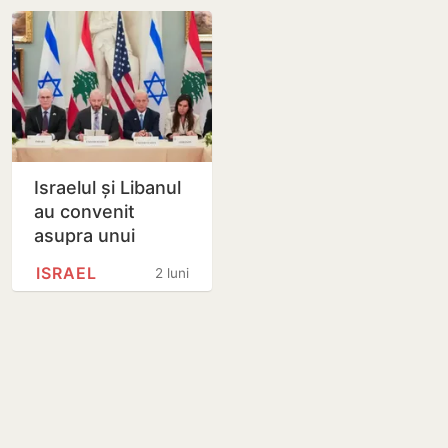
Israelul și Libanul
au convenit
asupra unui
armistițiu:
ISRAEL
2 luni
Hezbollah se va
retrage din sudul
țării