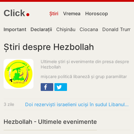
Click
Știri
Vremea
Horoscop
Important
Declarații
Chișinău
Ciocana
Donald Trum
Știri despre Hezbollah
Ultimele știri și evenimente din presa despre
Hezbollah
mișcare politică libaneză și grup paramilitar
Doi rezerviști israelieni uciși în sudul Libanului, tensiunile cu Hezbollah cresc la…
3 zile
Hezbollah - Ultimele evenimente