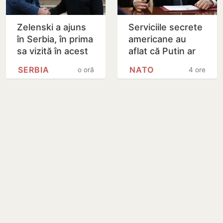
Zelenski a ajuns
Serviciile secrete
în Serbia, în prima
americane au
sa vizită în acest
aflat că Putin ar
stat aliat
putea testa NATO
SERBIA
NATO
o oră
4 ore
tradițional al
cu un atac chiar în
Rusiei după 2022
această…