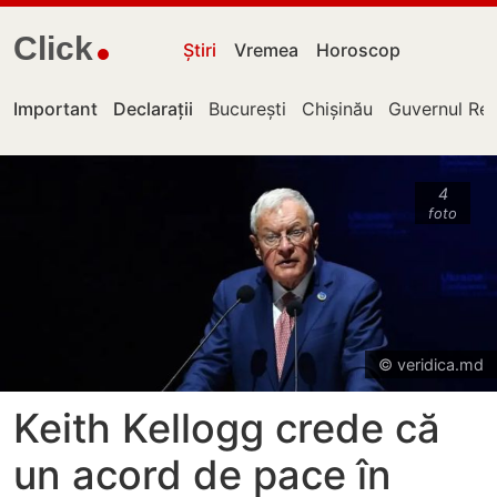
Click
Știri
Vremea
Horoscop
Important
Declarații
București
Chișinău
Guvernul Rep
4
foto
© veridica.md
Keith Kellogg crede că
un acord de pace în