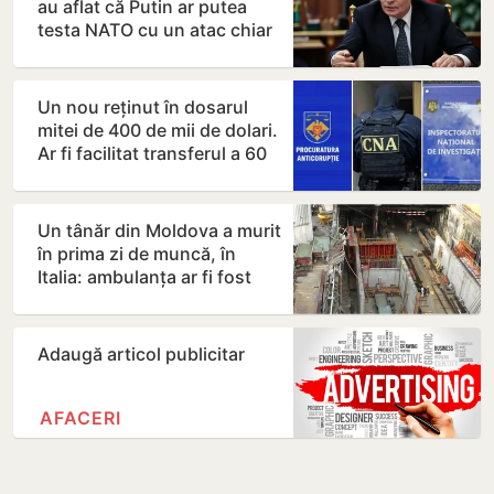
au aflat că Putin ar putea
testa NATO cu un atac chiar
în această…
Un nou reținut în dosarul
mitei de 400 de mii de dolari.
Ar fi facilitat transferul a 60
de mii de…
Un tânăr din Moldova a murit
în prima zi de muncă, în
Italia: ambulanța ar fi fost
chemată după…
Adaugă articol publicitar
AFACERI