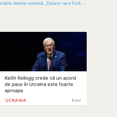
Lupta pentru recrutarea soldaților în Ucraina devine violentă. „Tuturor ne e frică să…
Keith Kellogg crede că un acord
de pace în Ucraina este foarte
aproape
UCRAINA
8 luni