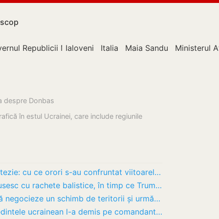
scop
ernul Republicii Moldova
Ialoveni
Italia
Maia Sandu
Ministerul A
esa despre Donbas
fică în estul Ucrainei, care include regiunile
Nașteri premature și operații fără anestezie: cu ce orori s-au confruntat viitoarele mame…
Zece morți la Kiev după un nou atac rusesc cu rachete balistice, în timp ce Trump întârzie…
Bloomberg: Putin nu mai este dispus să negocieze un schimb de teritorii și urmărește în…
Zelenski a cedat protestatarilor? Președintele ucrainean l-a demis pe comandantul suprem…