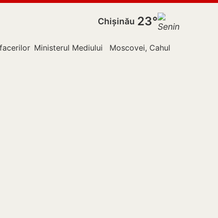
23°
Chișinău
facerilor Externe
Ministerul Mediului
Moscovei, Cahul
Nistru
Pol