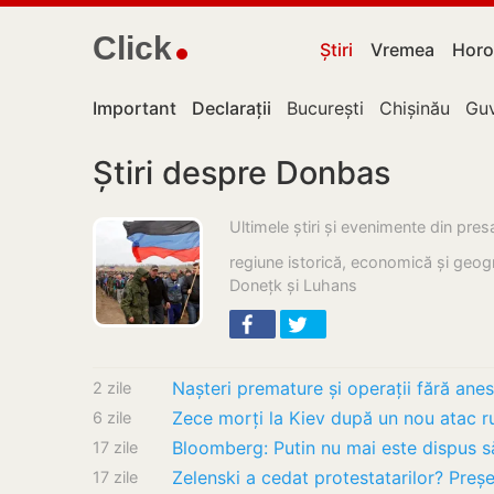
Click
Știri
Vremea
Horo
Important
Declarații
București
Chișinău
Guv
Știri despre Donbas
Ultimele știri și evenimente din pr
regiune istorică, economică și geogra
Donețk și Luhans
2 zile
6 zile
17 zile
17 zile