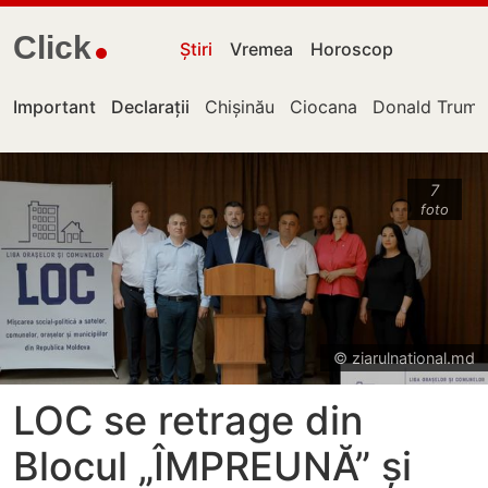
Click
Știri
Vremea
Horoscop
Important
Declarații
Chișinău
Ciocana
Donald Trum
7
foto
© ziarulnational.md
LOC se retrage din
Blocul „ÎMPREUNĂ” și