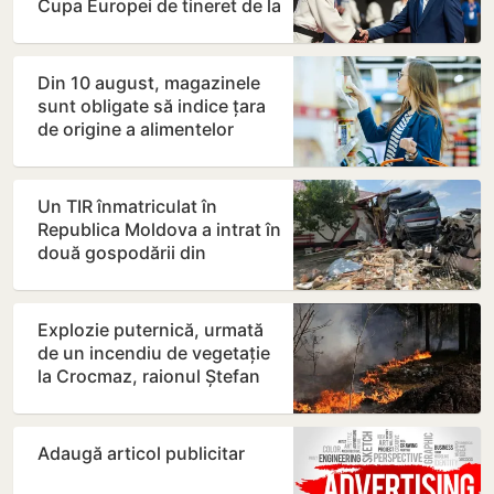
Cupa Europei de tineret de la
Skopje
Din 10 august, magazinele
sunt obligate să indice țara
de origine a alimentelor
expuse pe rafturi
Un TIR înmatriculat în
Republica Moldova a intrat în
două gospodării din
România. Șoferul a ajuns la…
Explozie puternică, urmată
de un incendiu de vegetație
la Crocmaz, raionul Ștefan
Vodă
Adaugă articol publicitar