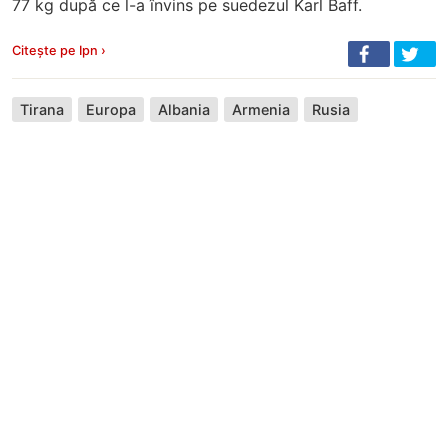
77 kg după ce l-a învins pe suedezul Karl Baff.
Citește pe Ipn ›
Tirana
Europa
Albania
Armenia
Rusia