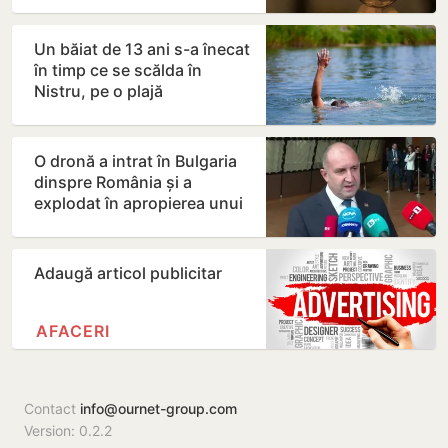
Un băiat de 13 ani s-a înecat
în timp ce se scălda în
Nistru, pe o plajă
neautorizată din Bender
O dronă a intrat în Bulgaria
dinspre România și a
explodat în apropierea unui
gazoduct
Adaugă articol publicitar
AFACERI
Contact
info@ournet-group.com
Version: 0.2.2