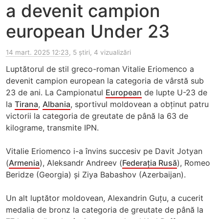
a devenit campion
european Under 23
14 mart. 2025 12:23
, 5 știri, 4 vizualizări
Luptătorul de stil greco-roman Vitalie Eriomenco a
devenit campion european la categoria de vârstă sub
23 de ani. La Campionatul
European
de lupte U-23 de
la
Tirana
,
Albania
, sportivul moldovean a obținut patru
victorii la categoria de greutate de până la 63 de
kilograme, transmite IPN.
Vitalie Eriomenco i-a învins succesiv pe Davit Jotyan
(
Armenia
), Aleksandr Andreev (
Federația Rusă
), Romeo
Beridze (Georgia) și Ziya Babashov (Azerbaijan).
Un alt luptător moldovean, Alexandrin Guțu, a cucerit
medalia de bronz la categoria de greutate de până la