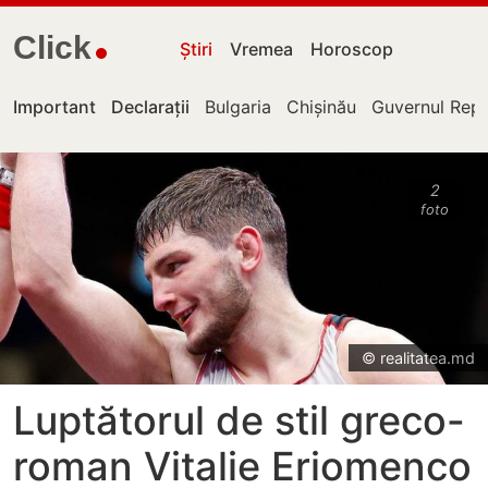
Click
Știri
Vremea
Horoscop
Important
Declarații
Bulgaria
Chișinău
Guvernul Repu
2
foto
© realitatea.md
Luptătorul de stil greco-
roman Vitalie Eriomenco