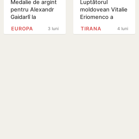
Medalie de argint
Luptătorul
pentru Alexandr
moldovean Vitalie
Gaidarlî la
Eriomenco a
Campionatul
devenit
EUROPA
TIRANA
3 luni
4 luni
European de
vicecampion
lupte
european