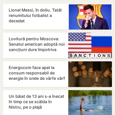
Lionel Messi, în doliu. Tatăl
renumitului fotbalist a
decedat
Lovitură pentru Moscova:
Senatul american adoptă noi
sancțiuni dure împotriva
Rusiei
Energocom face apel la
consum responsabil de
energie în orele de vârfe vârf
Un băiat de 13 ani s-a înecat
în timp ce se scălda în
Nistru, pe o plajă
neautorizată din Bender