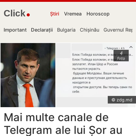
Click
Știri
Vremea
Horoscop
Important
Declarații
Bulgaria
Chișinău
Guvernul Repu
4
foto
© zdg.md
Mai multe canale de
Telegram ale lui Șor au