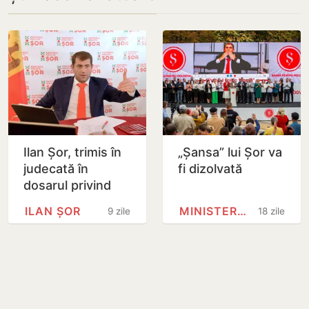
Ilan Șor, trimis în
„Șansa” lui Șor va
judecată în
fi dizolvată
dosarul privind
delapidarea a 100
ILAN ȘOR
MINISTERULUI JUSTIȚIEI
9 zile
18 zile
de milioane de
dolari de la
Banca…