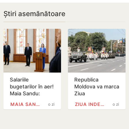
Știri asemănătoare
Salariile
Republica
bugetarilor în aer!
Moldova va marca
Maia Sandu:
Ziua
Majorările din 1
Independenței
MAIA SANDU
ZIUA INDEPENDENȚEI
o zi
o zi
septembrie ar
printr-o paradă
putea fi amânate
militară. Maia
Sandu a semnat
decretul