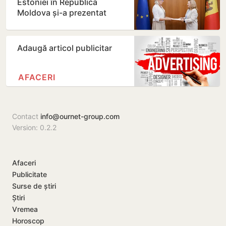
Estoniei în Republica
Moldova și-a prezentat
copiile scrisorilor de…
Adaugă articol publicitar
AFACERI
Contact
info@ournet-group.com
Version: 0.2.2
Afaceri
Publicitate
Surse de știri
Știri
Vremea
Horoscop