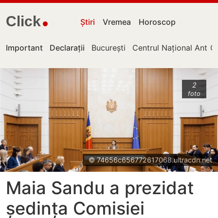
Click
Știri
Vremea
Horoscop
Important
Declarații
București
Centrul Național Antico
Ch
2
foto
© 74656c656772617068.ultracdn.net
Maia Sandu a prezidat
ședința Comisiei