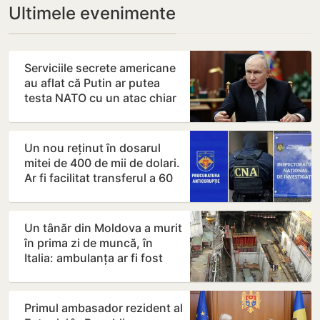
Ultimele evenimente
Serviciile secrete americane
au aflat că Putin ar putea
testa NATO cu un atac chiar
în această…
Un nou reținut în dosarul
mitei de 400 de mii de dolari.
Ar fi facilitat transferul a 60
de mii de…
Un tânăr din Moldova a murit
în prima zi de muncă, în
Italia: ambulanța ar fi fost
chemată după…
Primul ambasador rezident al