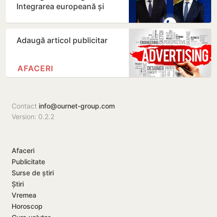
Integrarea europeană și
energia, printre principalele…
Adaugă articol publicitar
AFACERI
Contact
info@ournet-group.com
Version: 0.2.2
Afaceri
Publicitate
Surse de știri
Știri
Vremea
Horoscop