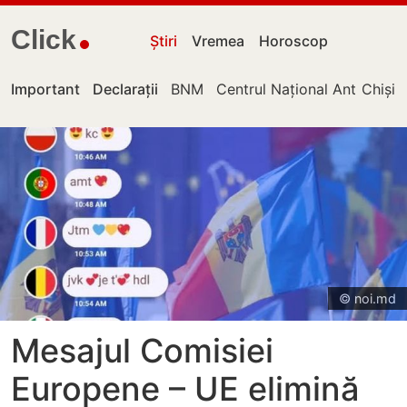
Click
Știri
Vremea
Horoscop
Important
Declarații
BNM
Centrul Național Anticorupț
Chișin
© noi.md
Mesajul Comisiei
Europene – UE elimină