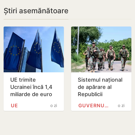
Știri asemănătoare
UE trimite
Sistemul național
Ucrainei încă 1,4
de apărare al
miliarde de euro
Republicii
din dobânzile
Moldova urmează
UE
GUVERNUL REPUBLICII MOLDOVA
o zi
o zi
generate de
să fie modernizat
activele rusești
până în 2030
înghețate