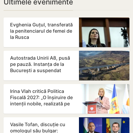
Ultimele evenimente
Evghenia Guțul, transferată
la penitenciarul de femei de
la Rusca
Autostrada Unirii A8, pusă
pe pauză. Instanța de la
București a suspendat
contractul
Irina Vlah critică Politica
Fiscală 2027: „O înșiruire de
intenții nobile, realizată pe
seama…
Vasile Tofan, discuție cu
omologul său bulgar: