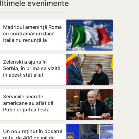
Ultimele evenimente
Madridul amenință Roma
cu contramăsuri dacă
Italia nu renunță la
controalele la frontieră
pentru…
Zelenski a ajuns în
Serbia, în prima sa vizită
în acest stat aliat
tradițional al Rusiei după
2022
Serviciile secrete
americane au aflat că
Putin ar putea testa
NATO cu un atac chiar în
această…
Un nou reținut în dosarul
mitei de 400 de mii de