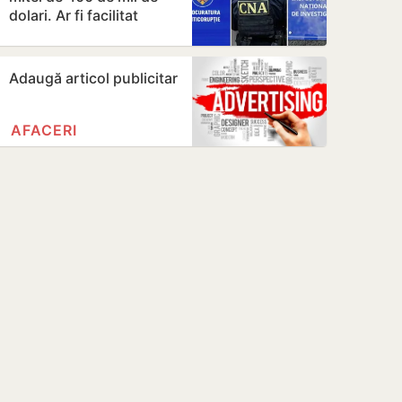
dolari. Ar fi facilitat
transferul a 60 de mii
de…
Adaugă articol publicitar
AFACERI