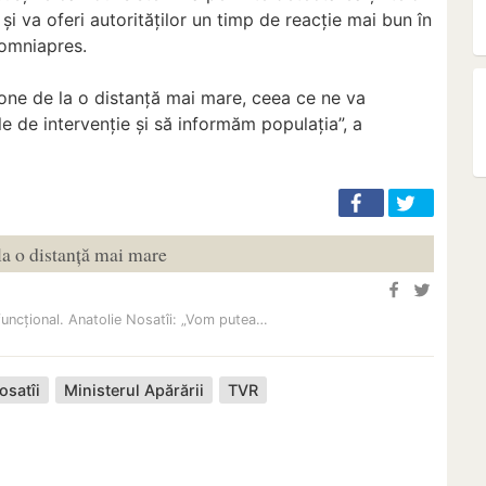
și va oferi autorităților un timp de reacție mai bun în
 omniapres.
one de la o distanță mai mare, ceea ce ne va
e de intervenție și să informăm populația”, a
la o distanță mai mare
funcțional. Anatolie Nosatîi: „Vom putea…
osatîi
Ministerul Apărării
TVR