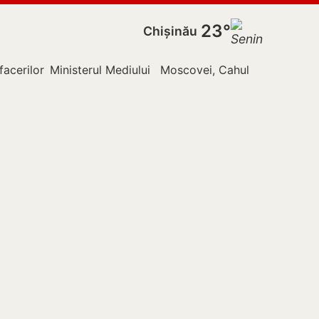
23°
Chișinău
facerilor Externe
Ministerul Mediului
Moscovei, Cahul
Nistru
Pol