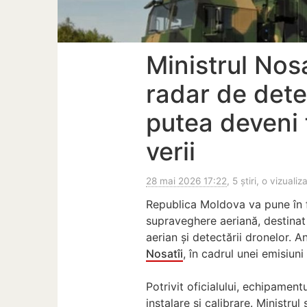
Ministrul Nos
radar de dete
putea deveni 
verii
28 mai 2026 17:22
, 5 știri, o vizualiz
Republica Moldova va pune în f
supraveghere aeriană, destinat 
aerian și detectării dronelor. A
Nosatîi
, în cadrul unei emisiuni
Potrivit oficialului, echipamentu
instalare și calibrare. Ministru