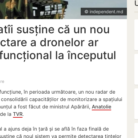
© independent.md
atîi susține că un nou
ctare a dronelor ar
funcțional la începutul
are
uncțiune, în perioada următoare, un nou radar de
consolidării capacităților de monitorizare a spațiului
nunțul a fost făcut de ministrul Apărării,
Anatolie
 de la
TVR
.
l a ajuns deja în țară și se află în faza finală de
l susține că noul sistem va permite detectarea țintelor