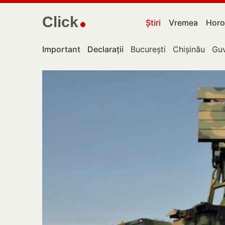
Click
Știri
Vremea
Horo
Important
Declarații
București
Chișinău
Guv